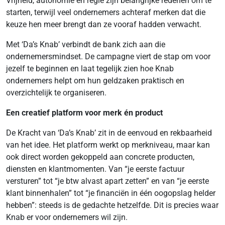
Vrijheid, autonomie en regie zijn belangrijke redenen om te
starten, terwijl veel ondernemers achteraf merken dat die
keuze hen meer brengt dan ze vooraf hadden verwacht.
Met ‘Da’s Knab’ verbindt de bank zich aan die
ondernemersmindset. De campagne viert de stap om voor
jezelf te beginnen en laat tegelijk zien hoe Knab
ondernemers helpt om hun geldzaken praktisch en
overzichtelijk te organiseren.
Een creatief platform voor merk én product
De Kracht van ‘Da’s Knab’ zit in de eenvoud en rekbaarheid
van het idee. Het platform werkt op merkniveau, maar kan
ook direct worden gekoppeld aan concrete producten,
diensten en klantmomenten. Van “je eerste factuur
versturen” tot “je btw alvast apart zetten” en van “je eerste
klant binnenhalen” tot “je financiën in één oogopslag helder
hebben”: steeds is de gedachte hetzelfde. Dit is precies waar
Knab er voor ondernemers wil zijn.