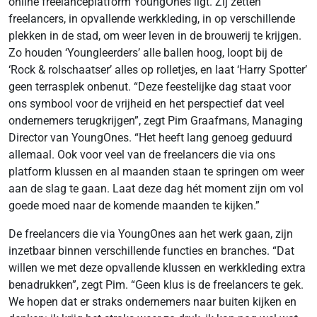
online freelanceplatform YoungOnes ligt. Zij zetten
freelancers, in opvallende werkkleding, in op verschillende
plekken in de stad, om weer leven in de brouwerij te krijgen.
Zo houden ‘Youngleerders’ alle ballen hoog, loopt bij de
‘Rock & rolschaatser’ alles op rolletjes, en laat ‘Harry Spotter’
geen terrasplek onbenut. “Deze feestelijke dag staat voor
ons symbool voor de vrijheid en het perspectief dat veel
ondernemers terugkrijgen”, zegt Pim Graafmans, Managing
Director van YoungOnes. “Het heeft lang genoeg geduurd
allemaal. Ook voor veel van de freelancers die via ons
platform klussen en al maanden staan te springen om weer
aan de slag te gaan. Laat deze dag hét moment zijn om vol
goede moed naar de komende maanden te kijken.”
De freelancers die via YoungOnes aan het werk gaan, zijn
inzetbaar binnen verschillende functies en branches. “Dat
willen we met deze opvallende klussen en werkkleding extra
benadrukken”, zegt Pim. “Geen klus is de freelancers te gek.
We hopen dat er straks ondernemers naar buiten kijken en