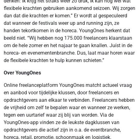
denken: ik krijg het straks weer zo druk, ik kan nog wel wat
flexibele krachten gebruiken aankomend seizoen. Wij zorgen
dan dat die krachten er komen.” Er wordt al gespeculeerd
dat wanneer de festivals weer up and running zijn, ze
handen tekortkomen in de horeca. YoungOnes herkent dat
beeld niet. “Wij hebben nog 175.000 freelancers klaarstaan
om de hele zomer en het najaar te gaan knallen. Juíst in de
horeca- en evenementenbranche. Dus, laat maar horen waar
de flexibele krachten te hulp kunnen schieten.”
Over YoungOnes
Online freelanceplatform YoungOnes matcht actueel vraag
en aanbod voor tijdelijke klussen, door freelancers en
opdrachtgevers aan elkaar te verbinden. Freelancers hebben
de vrijheid om zelf te bepalen waar en wanneer ze werken,
tegen een uurtarief waar zij blij van worden. Via de
YoungOnes-app vinden ze de leukste dagklussen van
opdrachtgevers die actief zijn in o.a. de eventbranche,
horeca, retail, promotie, schoonmaak en logistiek.