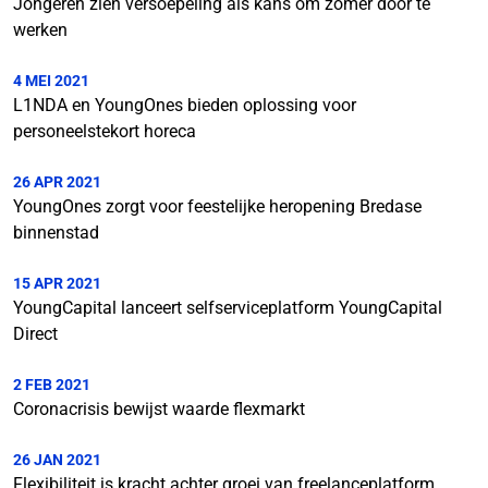
Jongeren zien versoepeling als kans om zomer door te
werken
4 MEI 2021
L1NDA en YoungOnes bieden oplossing voor
personeelstekort horeca
26 APR 2021
YoungOnes zorgt voor feestelijke heropening Bredase
binnenstad
15 APR 2021
YoungCapital lanceert selfserviceplatform YoungCapital
Direct
2 FEB 2021
Coronacrisis bewijst waarde flexmarkt
26 JAN 2021
Flexibiliteit is kracht achter groei van freelanceplatform