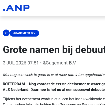
&GAGEMENT B.V
Grote namen bij debuu
3 JUL 2026 07:51
• &Gagement B.V
Met nog een week te gaan is er al meer dan 4 ton opgehaald 
ROTTERDAM – Nog voordat de eerste deelnemer te water gaat,
ALS Nederland. Daarmee is het nu al een succesvol debuutev
Tijdens het evenement wordt niet alleen het indrukwekkende e
Onder andere televisie helden Rob Goossens en Sander de Kram