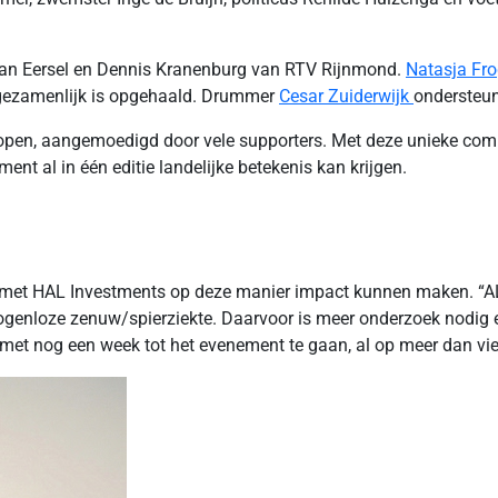
van Eersel en Dennis Kranenburg van RTV Rijnmond.
Natasja Fro
t gezamenlijk is opgehaald. Drummer
Cesar Zuiderwijk
ondersteun
en, aangemoedigd door vele supporters. Met deze unieke combi
nt al in één editie landelijke betekenis kan krijgen.
 ze met HAL Investments op deze manier impact kunnen maken. “AL
genloze zenuw/spierziekte. Daarvoor is meer onderzoek nodig en 
r, met nog een week tot het evenement te gaan, al op meer dan vi