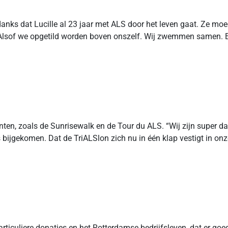
danks dat Lucille al 23 jaar met ALS door het leven gaat. Ze mo
sof we opgetild worden boven onszelf. Wij zwemmen samen. En er
ten, zoals de Sunrisewalk en de Tour du ALS. “Wij zijn super d
jgekomen. Dat de TriALSlon zich nu in één klap vestigt in onze 
rticuliere donaties en het Rotterdamse bedrijfsleven, dat er goed