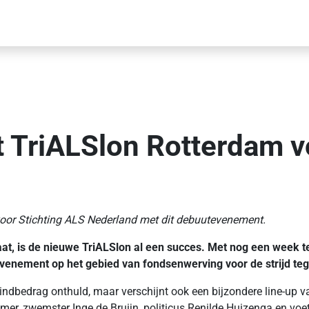
t TriALSlon Rotterdam 
voor Stichting ALS Nederland met dit debuutevenement.
 is de nieuwe TriALSlon al een succes. Met nog een week te g
enement op het gebied van fondsenwerving voor de strijd teg
indbedrag onthuld, maar verschijnt ook een bijzondere line-up v
er, zwemster Inge de Bruijn, politicus Renilde Huizenga en voet