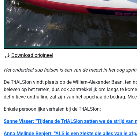
Download origineel
Het onderdeel sup-fietsen is een van de meest in het oog sp
De TriALSlon vindt plaats op de Willem-Alexander Baan, ten n
beleven op het terrein, dus ook aantrekkelijk om langs te kom
definitieve onthulling zal zijn van het opgehaalde bedrag. Meer
Enkele persoonlijke verhalen bij de TriALSlon:
Sanne Visser: "Tijdens de TriALSlon zetten we de strijd van 
Anna Melinde Benjert: "ALS is een ziekte die alles van je afpa