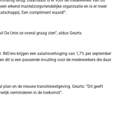
imhartig terug. Daarnaast is er voor de medewerker van 60
en erkend mantelzorgvriendelijke organisatie en is er meer
aatschappij. Een compliment waard!”.
l De Unie ze overal graag zien”, aldus Geurts.
. ING’ers krijgen een salarisverhoging van 1,7% per september
 en dit is een passende invulling voor de medewerkers die daar
al plan en de nieuwe transitiewetgeving. Geurts: ”Dit geeft
melijk verminderen in de toekomst”.