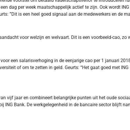
erende voorstel om betaald vaderschapsverlof te introduceren ru
n dag per week maatschappelijk actief te zijn. Ook wordt ING e
ts: ”Dit is een heel goed signaal aan de medewerkers en de m
ndacht voor welzijn en welvaart. Dit is een voorbeeld-cao, zo wi
oor een salarisverhoging in de eenjarige cao per 1 januari 2018
rsiteit of om te zetten in geld. Geurts: “Het gaat goed met ING
an vijf jaar en combineert belangrijke punten uit het oude socia
ij ING Bank. De werkgelegenheid in de bancaire sector blijft na