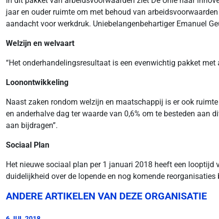
In dit pakket van arbeidsvoorwaarden ziet De Unie haar innov
jaar en ouder ruimte om met behoud van arbeidsvoorwaarden ee
aandacht voor werkdruk. Uniebelangenbehartiger Emanuel Geur
Welzijn en welvaart
“Het onderhandelingsresultaat is een evenwichtig pakket met aa
Loonontwikkeling
Naast zaken rondom welzijn en maatschappij is er ook ruimte v
en anderhalve dag ter waarde van 0,6% om te besteden aan dive
aan bijdragen”.
Sociaal Plan
Het nieuwe sociaal plan per 1 januari 2018 heeft een looptijd v
duidelijkheid over de lopende en nog komende reorganisaties b
ANDERE ARTIKELEN VAN DEZE ORGANISATIE
6 JUL 2018