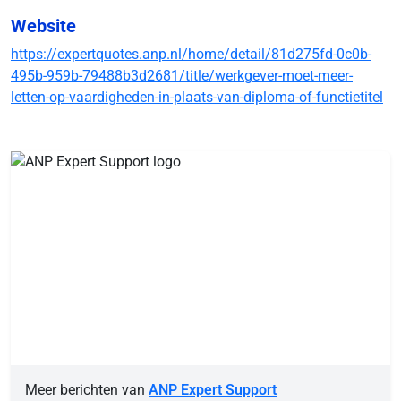
Website
https://expertquotes.anp.nl/home/detail/81d275fd-0c0b-
495b-959b-79488b3d2681/title/werkgever-moet-meer-
letten-op-vaardigheden-in-plaats-van-diploma-of-functietitel
Meer berichten van
ANP Expert Support