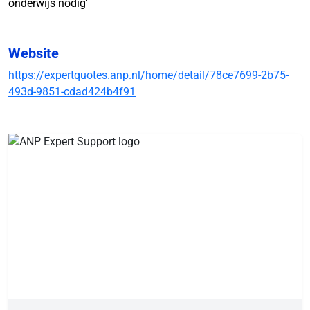
onderwijs nodig'
Website
https://expertquotes.anp.nl/home/detail/78ce7699-2b75-
493d-9851-cdad424b4f91