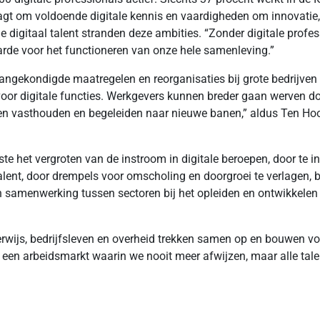
raagt om voldoende digitale kennis en vaardigheden om innovatie,
e digitaal talent stranden deze ambities. “Zonder digitale profe
arde voor het functioneren van onze hele samenleving.”
aangekondigde maatregelen en reorganisaties bij grote bedrijve
voor digitale functies. Werkgevers kunnen breder gaan werven doo
nsen vasthouden en begeleiden naar nieuwe banen,” aldus Ten H
erste het vergroten van de instroom in digitale beroepen, door te 
alent, door drempels voor omscholing en doorgroei te verlagen, 
n samenwerking tussen sectoren bij het opleiden en ontwikkelen v
derwijs, bedrijfsleven en overheid trekken samen op en bouwen vo
 een arbeidsmarkt waarin we nooit meer afwijzen, maar alle talen