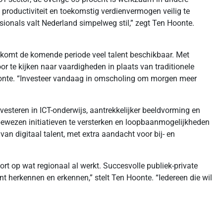
 productiviteit en toekomstig verdienvermogen veilig te
ssionals valt Nederland simpelweg stil,” zegt Ten Hoonte.
n komt de komende periode veel talent beschikbaar. Met
r te kijken naar vaardigheden in plaats van traditionele
oonte. “Investeer vandaag in omscholing om morgen meer
investeren in ICT-onderwijs, aantrekkelijker beeldvorming en
bewezen initiatieven te versterken en loopbaanmogelijkheden
an digitaal talent, met extra aandacht voor bij- en
ort op wat regionaal al werkt. Succesvolle publiek-private
t herkennen en erkennen,” stelt Ten Hoonte. “Iedereen die wil