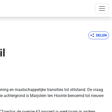
DELEN
il
ing en maatschappelijke transities tot stilstand. De vraag
die achtergrond is Marjolein ten Hoonte benoemd tot nieuwe
 ICT-sector; de overige 63 procent is werkzaam in andere