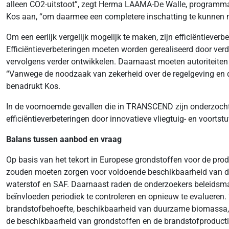
alleen CO2-uitstoot”, zegt Herma LAAMA-De Walle, programmale
Kos aan, “om daarmee een completere inschatting te kunnen m
Om een eerlijk vergelijk mogelijk te maken, zijn efficiëntieve
Efficiëntieverbeteringen moeten worden gerealiseerd door ver
vervolgens verder ontwikkelen. Daarnaast moeten autoriteiten
“Vanwege de noodzaak van zekerheid over de regelgeving en de ti
benadrukt Kos.
In de voornoemde gevallen die in TRANSCEND zijn onderzocht 
efficiëntieverbeteringen door innovatieve vliegtuig- en voor
Balans tussen aanbod en vraag
Op basis van het tekort in Europese grondstoffen voor de pro
zouden moeten zorgen voor voldoende beschikbaarheid van duu
waterstof en SAF. Daarnaast raden de onderzoekers beleidsmak
beïnvloeden periodiek te controleren en opnieuw te evalueren.
brandstofbehoefte, beschikbaarheid van duurzame biomassa, r
de beschikbaarheid van grondstoffen en de brandstofproductie