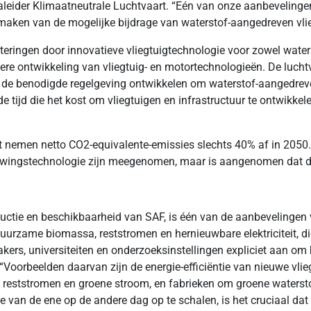
ider Klimaatneutrale Luchtvaart. “Eén van onze aanbevelingen i
aken van de mogelijke bijdrage van waterstof-aangedreven vlie
rbeteringen door innovatieve vliegtuigtechnologie voor zowel wat
dere ontwikkeling van vliegtuig- en motortechnologieën. De luch
 de benodigde regelgeving ontwikkelen om waterstof-aangedreven
jd die het kost om vliegtuigen en infrastructuur te ontwikkelen, m
nemen netto CO2-equivalente-emissies slechts 40% af in 2050. D
tstuwingstechnologie zijn meegenomen, maar is aangenomen dat de
ductie en beschikbaarheid van SAF, is één van de aanbevelinge
rzame biomassa, reststromen en hernieuwbare elektriciteit, di
ers, universiteiten en onderzoeksinstellingen expliciet aan om 
 “Voorbeelden daarvan zijn de energie-efficiëntie van nieuwe vli
eststromen en groene stroom, en fabrieken om groene waterstof
 van de ene op de andere dag op te schalen, is het cruciaal dat