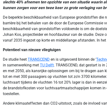
slechts 40% afnemen ten opzichte van een situatie waarin a
kunnen zorgen voor een twee keer zo grote verlaging van br
De beperkte beschikbaarheid van Europese grondstoffen die nod
barrière bij het behalen van de door de Europese Commissie vo
beschikbaarheid van grondstoffen voldoende is om de doelstel
Johan Kos, projectleider en hoofdauteur van de studie. Deze c
vanaf 2035 ingezet op korte en middellange afstanden. In het 
Potentieel van nieuwe vliegtuigen
De studie heet
TRANSCEND
en is uitgevoerd binnen de ‘
Techn
in samenwerking met
TU Delft
. TRANSCEND, dat gestart is in 
en met 2050, als kansrijke oplossingen om bij te dragen aan k
tot en met 300 passagiers op vluchten tot zo'n 3700 kilometer.
luchtvaart tijdens de vluchten 16 tot 20% lager is dan in eenz
de brandstofkosten voor luchtvaartmaatschappijen komen in ee
toestellen.
Andere klimaateffecten dan CO2-uitstoot, zoals de invloed van