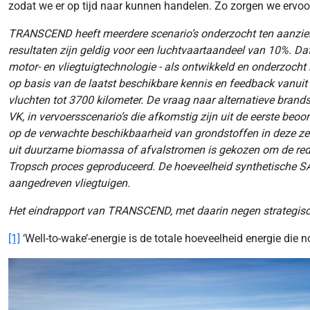
zodat we er op tijd naar kunnen handelen. Zo zorgen we ervoor 
TRANSCEND heeft meerdere scenario’s onderzocht ten aanzien v
resultaten zijn geldig voor een luchtvaartaandeel van 10%. Da
motor- en vliegtuigtechnologie - als ontwikkeld en onderzoch
op basis van de laatst beschikbare kennis en feedback vanuit
vluchten tot 3700 kilometer. De vraag naar alternatieve brand
VK, in vervoersscenario’s die afkomstig zijn uit de eerste be
op de verwachte beschikbaarheid van grondstoffen in deze ze
uit duurzame biomassa of afvalstromen is gekozen om de redu
Tropsch proces geproduceerd. De hoeveelheid synthetische SAF
aangedreven vliegtuigen.
Het eindrapport van TRANSCEND, met daarin negen strategisc
[1]
‘Well-to-wake’-energie is de totale hoeveelheid energie die n