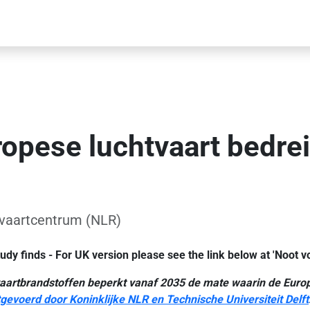
pese luchtvaart bedreig
evaartcentrum (NLR)
dy finds - For UK version please see the link below at 'Noot vo
aartbrandstoffen beperkt vanaf 2035 de mate waarin de Europ
tgevoerd door Koninklijke NLR en Technische Universiteit Delft