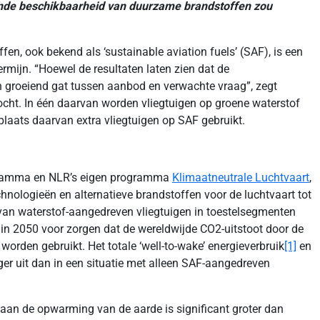
oende beschikbaarheid van duurzame brandstoffen zou
n, ook bekend als ‘sustainable aviation fuels’ (SAF), is een
rmijn. “Hoewel de resultaten laten zien dat de
n groeiend gat tussen aanbod en verwachte vraag”, zegt
zocht. In één daarvan worden vliegtuigen op groene waterstof
plaats daarvan extra vliegtuigen op SAF gebruikt.
ogramma en NLR’s eigen programma
Klimaatneutrale Luchtvaart
,
hnologieën en alternatieve brandstoffen voor de luchtvaart tot
e van waterstof-aangedreven vliegtuigen in toestelsegmenten
er in 2050 voor zorgen dat de wereldwijde CO2-uitstoot door de
worden gebruikt. Het totale ‘well-to-wake’ energieverbruik
[1]
en
er uit dan in een situatie met alleen SAF-aangedreven
e aan de opwarming van de aarde is significant groter dan