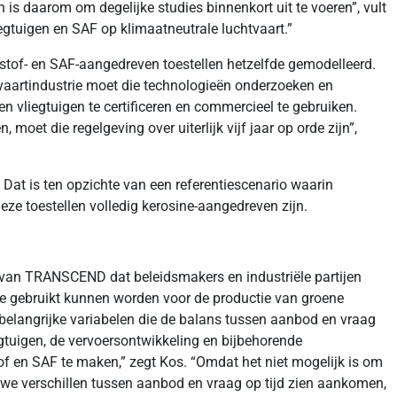
s daarom om degelijke studies binnenkort uit te voeren”, vult
gtuigen en SAF op klimaatneutrale luchtvaart.”
erstof- en SAF-aangedreven toestellen hetzelfde gemodelleerd.
tvaartindustrie moet die technologieën onderzoeken en
 vliegtuigen te certificeren en commercieel te gebruiken.
oet die regelgeving over uiterlijk vijf jaar op orde zijn”,
at is ten opzichte van een referentiescenario waarin
ze toestellen volledig kerosine-aangedreven zijn.
n van TRANSCEND dat beleidsmakers en industriële partijen
e gebruikt kunnen worden voor de productie van groene
belangrijke variabelen die de balans tussen aanbod en vraag
egtuigen, de vervoersontwikkeling en bijbehorende
 en SAF te maken,” zegt Kos. “Omdat het niet mogelijk is om
 we verschillen tussen aanbod en vraag op tijd zien aankomen,