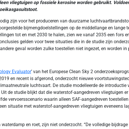
lleen vliegtuigen op fossiele kerosine worden gebruikt. Vold
oeikasgasuitstoot.
ig zijn voor het produceren van duurzame luchtvaartbrandstoffe
orgestelde bijmengdoelstellingen op de middellange en lange te
lingen tot en met 2030 te halen, zien we vanaf 2035 een fors e
onclusies gelden voor twee situaties die in de studie zijn onder
andere geval worden zulke toestellen niet ingezet, en worden in 
ology Evaluator
’ van het Europese Clean Sky 2 onderzoekspr
2019 en recent is afgerond, onderzocht nieuwe voortstuwingstec
limaatneutrale luchtvaart. De studie modelleerde de introducti
 Uit de studie blijkt dat die waterstof-aangedreven vliegtuigen 
elfde vervoersscenario waarin alleen SAF-aangedreven toestellen 
n situatie met waterstof-aangedreven vliegtuigen eveneens lag
 waterdamp en roet, zijn niet onderzocht. “De volledige bijdrag