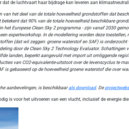
dat de luchtvaart haar bijdrage kan leveren aan klimaatneutralit
an het deel van de totale hoeveelheid grondstoffen dat beschik
t betekent dat 90% van de totale hoeveelheid beschikbare gronds
t in het Europese Clean Sky 2 programma - zijn vanaf 2030 gemo
 een expertworkshop. In de modellering worden deze toestellen
stoffen (dat wil zeggen: groene waterstof en SAF) is onderzocht 
oordeling door de Clean Sky 2 Technology Evaluator. Schattingen
lfde landen, beperkt aangevuld met import uit omliggende regi
cties van CO2-equivalente-uitstoot over de levenscyclus te ma
 is gebaseerd op de hoeveelheid groene waterstof die over was
he aanbevelingen, is beschikbaar
als download
. De
projectwebs
odig is voor het uitvoeren van een vlucht, inclusief de energie d