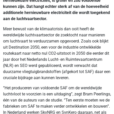
hernieuwbare electriciteit, is groter en zou voldoende
kunnen zijn. Dat hangt echter sterk af van de hoeveelheid
additionele hernieuwbare electriciteit die wordt toegekend
aan de luchtvaartsector.
Meer bewust van de klimaatcrisis dan ooit heeft de
wereldwijde luchtvaartsector de zoektocht naar manieren
om luchtvaart te verduurzamen opgevoerd. Zoals ook blijkt
uit Destination 2050, een voor de industrie ontwikkelde
routekaart naar netto nul CO2-uitstoot in 2050 die eerder dit
jaar door het Nederlands Lucht- en Ruimtevaartcentrum
(NLR) en SEO werd gepubliceerd, wordt verwacht dat
duurzame vliegtuigbrandstoffen (afgekort tot SAF) daar een
cruciale bijdrage aan kunnen leveren.
“Het produceren van voldoende SAF om de wereldwijde
luchtvloot te voorzien is een uitdaging”, zegt Bram Peerlings,
één van de auteurs van de studie. “Ten eerste moeten we de
fabrieken om SAF te maken verder ontwikkelen en bouwen”.
In Nederland werken SkyNRG en SynKero daaraan, net als