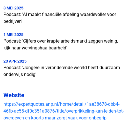
8 MEI 2025
Podcast: 'AI maakt financiële afdeling waardevoller voor
bedrijven'
1 MEI 2025
Podcast: 'Cijfers over krapte arbeidsmarkt zeggen weinig,
kijk naar wervingshaalbaarheid'
23 APR 2025
Podcast: 'Jongere in veranderende wereld heeft duurzaam
onderwijs nodig'
Website
https://expertquotes.anp.nl/home/detail/1ae38678-dbb4-
46fb-ac55-df0c351a0876/title/overprikkeling-kan-leiden-tot-
overgeven-en-koorts-maar-zorgt-vaak-voor-onbegrip