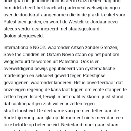
druk gaat de genocide door Israël in Gaza iedere dag door.
Inmiddels heeft het Israelisch parlement wetswijzigingen
over de doodstraf aangenomen die in de praktijk enkel voor
Palestijnen gelden, en wordt de Westelijke Jordaanoever
steeds verder geannexeerd met staatsgestuurd
(kolonisten)geweld.
Internationale NGO’s, waaronder Artsen zonder Grenzen,
Save the Children en Oxfam Novib staan op het punt om
weggestuurd te worden uit Palestina. Ook is er
overweldigend bewijs gepubliceerd van systematische
martelingen en seksueel geweld tegen Palestijnse
gevangenen, waaronder kinderen. Het is onverteerbaar dat
onze eigen regering de kans laat liggen om echte stappen te
zetten tegen Israël, terwijl in het coalitieakkoord juist stond
dat coalitiepartijen zich willen inzetten tegen
straffeloosheid. De deelname van premier Jetten aan de
Rode Lijn vorig jaar lijkt op dit moment niets meer dan een
loze belofte op beter beleid. Nederland moet gaan staan