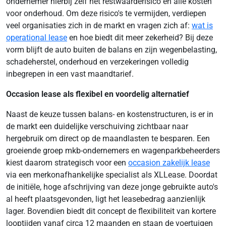
ondernemer hierbij zelf het restwaarderisico en alle kosten
voor onderhoud. Om deze risico's te vermijden, verdiepen
veel organisaties zich in de markt en vragen zich af:
wat is
operational lease
en hoe biedt dit meer zekerheid? Bij deze
vorm blijft de auto buiten de balans en zijn wegenbelasting,
schadeherstel, onderhoud en verzekeringen volledig
inbegrepen in een vast maandtarief.
Occasion lease als flexibel en voordelig alternatief
Naast de keuze tussen balans- en kostenstructuren, is er in
de markt een duidelijke verschuiving zichtbaar naar
hergebruik om direct op de maandlasten te besparen. Een
groeiende groep mkb-ondernemers en wagenparkbeheerders
kiest daarom strategisch voor een
occasion zakelijk lease
via een merkonafhankelijke specialist als XLLease. Doordat
de initiële, hoge afschrijving van deze jonge gebruikte auto's
al heeft plaatsgevonden, ligt het leasebedrag aanzienlijk
lager. Bovendien biedt dit concept de flexibiliteit van kortere
looptijden vanaf circa 12 maanden en staan de voertuigen