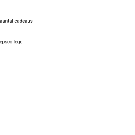
daantal cadeaus
epscollege