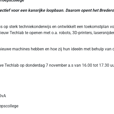
eroepscollege
ectief voor een kansrijke loopbaan. Daarom opent het Bredero
s op sterk techniekonderwijs en ontwikkelt een toekomstplan 
euw Techlab te openen met o.a. robots, 3D-printers, lasersnijder
 nieuwe machines hebben en hoe zij hun ideeën met behulp van 
uwe Techlab op donderdag 7 november a.s van 16.00 tot 17.30 uu
VOvA
epscollege