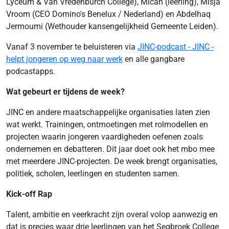
Lyceum & Van Vredenburch College), Micah (leerling), Misja
Vroom (CEO Domino's Benelux / Nederland) en Abdelhaq
Jermoumi (Wethouder kansengelijkheid Gemeente Leiden).
Vanaf 3 november te beluisteren via
JINC-podcast - JINC -
helpt jongeren op weg naar werk
en alle gangbare
podcastapps.
Wat gebeurt er tijdens de week?
JINC en andere maatschappelijke organisaties laten zien
wat werkt. Trainingen, ontmoetingen met rolmodellen en
projecten waarin jongeren vaardigheden oefenen zoals
ondernemen en debatteren. Dit jaar doet ook het mbo mee
met meerdere JINC-projecten. De week brengt organisaties,
politiek, scholen, leerlingen en studenten samen.
Kick-off Rap
Talent, ambitie en veerkracht zijn overal volop aanwezig en
dat is precies waar drie leerlingen van het Segbroek College