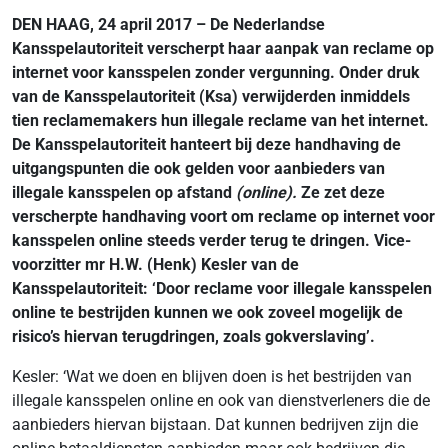
DEN HAAG, 24 april 2017 – De Nederlandse
Kansspelautoriteit verscherpt haar aanpak van reclame op
internet voor kansspelen zonder vergunning. Onder druk
van de Kansspelautoriteit (Ksa) verwijderden inmiddels
tien reclamemakers hun illegale reclame van het internet.
De Kansspelautoriteit hanteert bij deze handhaving de
uitgangspunten die ook gelden voor aanbieders van
illegale kansspelen op afstand
(online).
Ze zet deze
verscherpte handhaving voort om reclame op internet voor
kansspelen online steeds verder terug te dringen. Vice-
voorzitter mr H.W. (Henk) Kesler van de
Kansspelautoriteit: ‘Door reclame voor illegale kansspelen
online te bestrijden kunnen we ook zoveel mogelijk de
risico’s hiervan terugdringen, zoals gokverslaving’.
Kesler: ‘Wat we doen en blijven doen is het bestrijden van
illegale kansspelen online en ook van dienstverleners die de
aanbieders hiervan bijstaan. Dat kunnen bedrijven zijn die