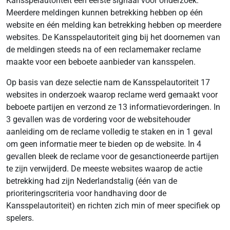
Kansspelautoriteit een eerste signaal voor onderzoek.
Meerdere meldingen kunnen betrekking hebben op één
website en één melding kan betrekking hebben op meerdere
websites. De Kansspelautoriteit ging bij het doornemen van
de meldingen steeds na of een reclamemaker reclame
maakte voor een beboete aanbieder van kansspelen.
Op basis van deze selectie nam de Kansspelautoriteit 17
websites in onderzoek waarop reclame werd gemaakt voor
beboete partijen en verzond ze 13 informatievorderingen. In
3 gevallen was de vordering voor de websitehouder
aanleiding om de reclame volledig te staken en in 1 geval
om geen informatie meer te bieden op de website. In 4
gevallen bleek de reclame voor de gesanctioneerde partijen
te zijn verwijderd. De meeste websites waarop de actie
betrekking had zijn Nederlandstalig (één van de
prioriteringscriteria voor handhaving door de
Kansspelautoriteit) en richten zich min of meer specifiek op
spelers.