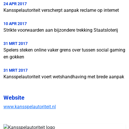
24 APR 2017
Kansspelautoriteit verscherpt aanpak reclame op internet
10 APR 2017
Strikte voorwaarden aan bijzondere trekking Staatsloterij
31 MRT 2017
Spelers steken online vaker grens over tussen social gaming
en gokken
31 MRT 2017
Kansspelautoriteit voert wetshandhaving met brede aanpak
Website
www.kansspelautoriteit.nl