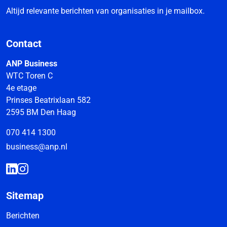
Altijd relevante berichten van organisaties in je mailbox.
Contact
ANP Business
WTC Toren C
4e etage
Prinses Beatrixlaan 582
2595 BM Den Haag
070 414 1300
business@anp.nl
Sitemap
Berichten