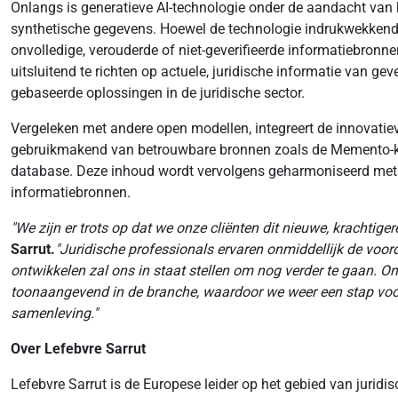
Onlangs is generatieve AI-technologie onder de aandacht van h
synthetische gegevens. Hoewel de technologie indrukwekkende 
onvolledige, verouderde of niet-geverifieerde informatiebronn
uitsluitend te richten op actuele, juridische informatie van g
gebaseerde oplossingen in de juridische sector.
Vergeleken met andere open modellen, integreert de innovatie
gebruikmakend van betrouwbare bronnen zoals de Memento-kenn
database. Deze inhoud wordt vervolgens geharmoniseerd met t
informatiebronnen.
"We zijn er trots op dat we onze cliënten dit nieuwe, krachtig
Sarrut.
"Juridische professionals ervaren onmiddellijk de voord
ontwikkelen zal ons in staat stellen om nog verder te gaan. O
toonaangevend in de branche, waardoor we weer een stap voorwa
samenleving."
Over Lefebvre Sarrut
Lefebvre Sarrut is de Europese leider op het gebied van juridisc