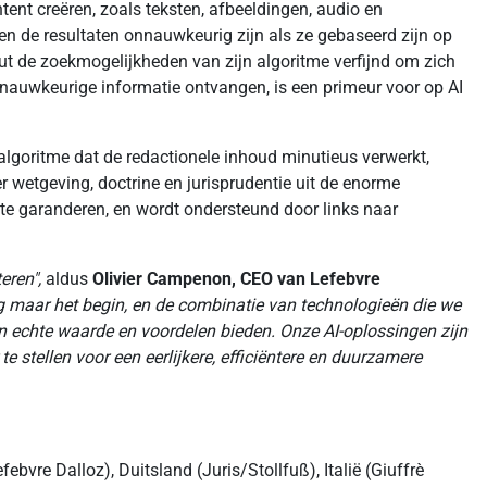
ent creëren, zoals teksten, afbeeldingen, audio en
n de resultaten onnauwkeurig zijn als ze gebaseerd zijn op
rut de zoekmogelijkheden van zijn algoritme verfijnd om zich
n nauwkeurige informatie ontvangen, is een primeur voor op AI
lgoritme dat de redactionele inhoud minutieus verwerkt,
wetgeving, doctrine en jurisprudentie uit de enorme
e garanderen, en wordt ondersteund door links naar
eren",
aldus
Olivier Campenon, CEO van Lefebvre
nog maar het begin, en de combinatie van technologieën die we
en echte waarde en voordelen bieden. Onze AI-oplossingen zijn
stellen voor een eerlijkere, efficiëntere en duurzamere
ebvre Dalloz), Duitsland (Juris/Stollfuß), Italië (Giuffrè