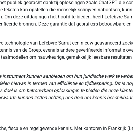
et publiek gebracht dankzij oplossingen zoals ChatGPT die cont
teksten kan opstellen die menselijk schrijven nabootsen, kunne
en. Om deze uitdagingen het hoofd te bieden, heeft Lefebvre Sar
everifieerde bronnen. Deze garantie dat gebruikers betrouwbare e
ve technologie van Lefebvre Sarrut een nieuw geavanceerd zoeka
is van de Groep, evenals andere geverifieerde informatie over 
aalmodellen om nauwkeurige, gemakkelijk leesbare resultaten t
ere instrument kunnen aanbieden om hun juridische werk te verbet
elen hiervan in termen van efficiëntie en tijdbesparing. Dit is 
ns doel is om betrouwbare oplossingen te bieden die onze klant
arts kunnen zetten richting ons doel om kennis beschikbaar te 
he, fiscale en regelgevende kennis. Met kantoren in Frankrijk (Lef