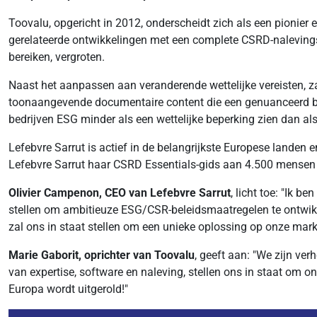
Toovalu, opgericht in 2012, onderscheidt zich als een pionier
gerelateerde ontwikkelingen met een complete CSRD-nalevings
bereiken, vergroten.
Naast het aanpassen aan veranderende wettelijke vereisten, za
toonaangevende documentaire content die een genuanceerd begr
bedrijven ESG minder als een wettelijke beperking zien dan als
Lefebvre Sarrut is actief in de belangrijkste Europese landen
Lefebvre Sarrut haar CSRD Essentials-gids aan 4.500 mensen t
Olivier Campenon, CEO van Lefebvre Sarrut
, licht toe: "Ik 
stellen om ambitieuze ESG/CSR-beleidsmaatregelen te ontwikk
zal ons in staat stellen om een unieke oplossing op onze markt
Marie Gaborit, oprichter van Toovalu
, geeft aan: "We zijn ve
van expertise, software en naleving, stellen ons in staat om 
Europa wordt uitgerold!"