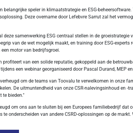
 en belangrijke speler in klimaatstrategie en ESG-beheersoftware
oplossing. Deze overname door Lefebvre Sarrut zal het vermoge
l deze samenwerking ESG centraal stellen in de groeistrategie v
ip van de wet mogelijk maakt, en training door ESG-experts res
 een motor van bedrijfsgroei.
 en profiteert van een solide reputatie, gekoppeld aan de betrou
ijdens een webinar georganiseerd door Pascal Durand, MEP en CS
ben verheugd om de teams van Toovalu te verwelkomen in onze fa
elen. De uitmuntendheid van onze CSR-nalevingsinhoud en -trai
 te bieden."
rheugd om ons aan te sluiten bij een Europees familiebedrijf da
ons te onderscheiden van andere CSRD-oplossingen op de markt. 