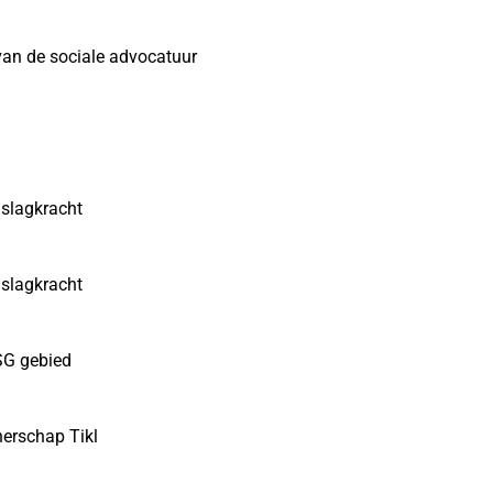
 van de sociale advocatuur
 slagkracht
 slagkracht
SG gebied
nerschap Tikl