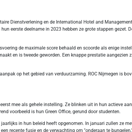
itaire Dienstverlening en de International Hotel and Management
nds hun eerste deelname in 2023 hebben ze grote stappen gezet. 
jfsvoering de maximale score behaald en scoorde als enige inste
aakt en is tweede geworden. Een knappe prestatie aangezien ze
 aanpak op het gebied van verduurzaming. ROC Nijmegen is bov
t eerst mee als gehele instelling. Ze blinken uit in hun actieve
end voorbeeld is hun Green Office, gerund door studenten.
aarlijks in hun beleid heeft opgenomen. In januari zullen ze me
en recente fusie en de verwachting om "onderaan te bungelen," b