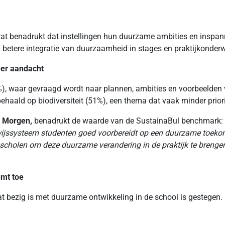
wat benadrukt dat instellingen hun duurzame ambities en inspan
 betere integratie van duurzaamheid in stages en praktijkonderw
eer aandacht
, waar gevraagd wordt naar plannen, ambities en voorbeelden va
ehaald op biodiversiteit (51%), een thema dat vaak minder priorit
r Morgen,
benadrukt de waarde van de SustainaBul benchmark: 
rwijssysteem studenten goed voorbereidt op een duurzame toeko
scholen om deze duurzame verandering in de praktijk te brengen
emt toe
t bezig is met duurzame ontwikkeling in de school is gestegen. O