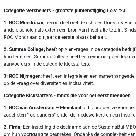
Categorie Versnellers - grootste puntenstijging t.o.v. '23
1. ROC Mondriaan
; neemt deel met de scholen Horeca & Facil
andere scholen als extern een bron van inspiratie te zijn. Si
ROC Mondriaan dit jaar de eerste plaats behaalt.
2: Summa College;
heeft op vier vragen in de categorie bedri
hun terreinen. Summa College heeft een enorme groei doorgem
aanvoerders in de categorie Kickstarters.
3: ROC Nijmegen
; heeft een integrale en een samenhangende
op de vraag over diversiteit en inclusiviteit.
Categorie Kickstarters - mbo’s die voor het eerst meedoen
1. ROC van Amsterdam – Flevoland;
dit jaar doen ze voor he
zogeheten "roergangers" onder de medewerkers en een inspirer
2. Firda;
Een instelling die deelname aan de SustainaBul MBO j
om hun voortgang te bespreken. Ondanks de complexiteit van e