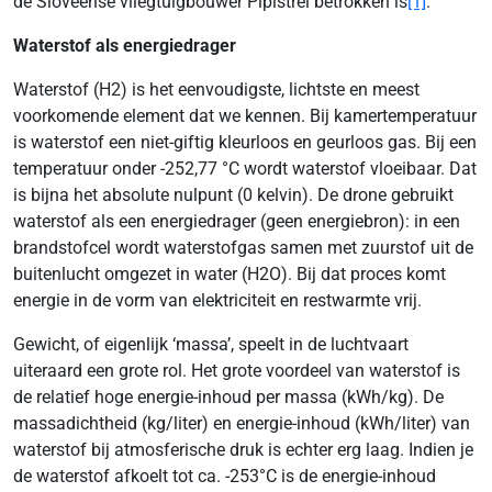
de Sloveense vliegtuigbouwer Pipistrel betrokken is
[1]
.
Waterstof als energiedrager
Waterstof (H2) is het eenvoudigste, lichtste en meest
voorkomende element dat we kennen. Bij kamertemperatuur
is waterstof een niet-giftig kleurloos en geurloos gas. Bij een
temperatuur onder -252,77 °C wordt waterstof vloeibaar. Dat
is bijna het absolute nulpunt (0 kelvin). De drone gebruikt
waterstof als een energiedrager (geen energiebron): in een
brandstofcel wordt waterstofgas samen met zuurstof uit de
buitenlucht omgezet in water (H2O). Bij dat proces komt
energie in de vorm van elektriciteit en restwarmte vrij.
Gewicht, of eigenlijk ‘massa’, speelt in de luchtvaart
uiteraard een grote rol. Het grote voordeel van waterstof is
de relatief hoge energie-inhoud per massa (kWh/kg). De
massadichtheid (kg/liter) en energie-inhoud (kWh/liter) van
waterstof bij atmosferische druk is echter erg laag. Indien je
de waterstof afkoelt tot ca. -253°C is de energie-inhoud