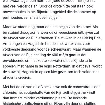
weliswaar lager dan normaal (rond de 2000 m3/s) en zal
niet veel verder dalen. Door de grote hitte ontstaan ook
onweersbuien in het Rijnstroomgebied die de aanvoer op
peil houden, zelfs iets doen stijgen.
Maar we staan nog maar aan het begin van de zomer. Als
bij stabiel droog zomerweer de onweersbuien uitblijven zal
de afvoer van de Rijn afnemen. De stuwen in de Lek bij Driel,
Amerongen en Hagestein houden het water vast voor
voldoende diepgang voor de scheepvaart. Maar wanneer de
afvoer van de Rijn richting de 600 m3/s gaat is dat
onvoldoende om het zoute zeewater uit de Rijndelta te
spoelen, met name in de regio Rotterdam. In dat geval wordt
de stuw bij Hagestein op een kier gezet om toch voldoende
afvoer te creëren.
Met het dalen van de afvoer zie we ook de concentratie aan
chloride, het zoutgehalte van de Rijn zelf stijgen, er vindt
dan immers minder verdunning plaats. De bekende
historische zoutlozingen uit de Elzas zijn door de sluiting