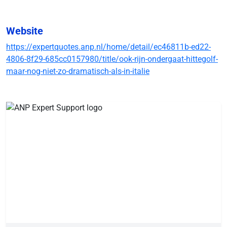
Website
https://expertquotes.anp.nl/home/detail/ec46811b-ed22-
4806-8f29-685cc0157980/title/ook-rijn-ondergaat-hittegolf-
maar-nog-niet-zo-dramatisch-als-in-italie