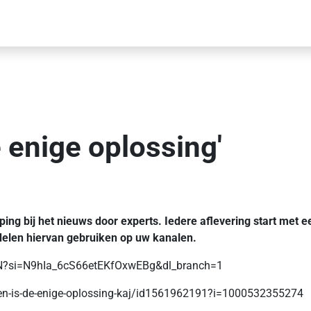
e enige oplossing'
ping bij het nieuws door experts. Iedere aflevering start met 
 delen hiervan gebruiken op uw kanalen.
sN?si=N9hIa_6cS66etEKfOxwEBg&dl_branch=1
eren-is-de-enige-oplossing-kaj/id1561962191?i=1000532355274