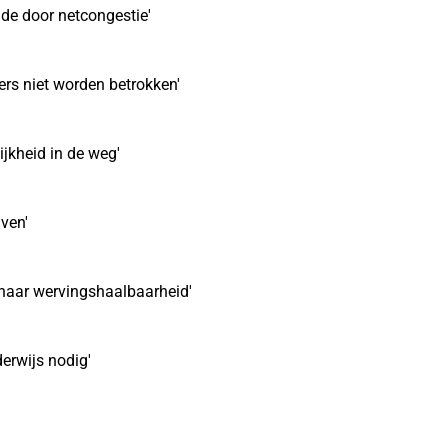
de door netcongestie'
ers niet worden betrokken'
jkheid in de weg'
jven'
k naar wervingshaalbaarheid'
erwijs nodig'