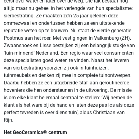
eerst over water en later over de weg. Die tak bestaat nog
altijd maar nu geheel in het verlengde van hun specialisme:
sierbestrating. Ze maakten zo’n 25 jaar geleden deze
ommezwaai en ondertussen hebben ze een uitstekende
reputatie weten op te bouwen. Nu staat de vierde generatie
Postmus aan het roer. Met vestigingen in Valkenburg (ZH),
Zwaanshoek en Lisse bestrijken zij een belangrijk stukje van
‘tuin-minnend’ Nederland. Een regio waar veel consumenten
deze specialisten goed weten te vinden. Naast het leveren
van sierbestrating voorzien zij ook in tuinhuizen,
tuinmeubels en denken zij mee in complete tuinontwerpen.
Daarbij hebben ze een uitgebreide 'stal' aan geroutineerde
hoveniers die hen ondersteunen in de uitvoering. De missie
is om elke klant helemaal centraal te stellen: ‘Wij nemen de
klant als het ware bij de hand en laten deze pas los als deze
perfect tevreden is over diens tuin’, aldus Christiaan van
Rijn.
Het GeoCeramica® centrum