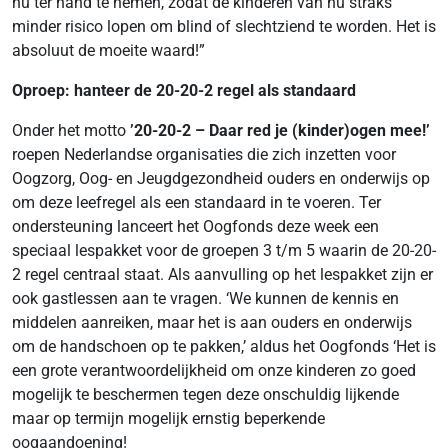
nú ter hand te nemen, zodat de kinderen van nu straks
minder risico lopen om blind of slechtziend te worden. Het is
absoluut de moeite waard!”
Oproep: hanteer de 20-20-2 regel als standaard
Onder het motto
’20-20-2 – Daar red je (kinder)ogen mee!’
roepen Nederlandse organisaties die zich inzetten voor
Oogzorg, Oog- en Jeugdgezondheid ouders en onderwijs op
om deze leefregel als een standaard in te voeren. Ter
ondersteuning lanceert het Oogfonds deze week een
speciaal lespakket voor de groepen 3 t/m 5 waarin de 20-20-
2 regel centraal staat. Als aanvulling op het lespakket zijn er
ook gastlessen aan te vragen. ‘We kunnen de kennis en
middelen aanreiken, maar het is aan ouders en onderwijs
om de handschoen op te pakken,’ aldus het Oogfonds ‘Het is
een grote verantwoordelijkheid om onze kinderen zo goed
mogelijk te beschermen tegen deze onschuldig lijkende
maar op termijn mogelijk ernstig beperkende
oogaandoening!