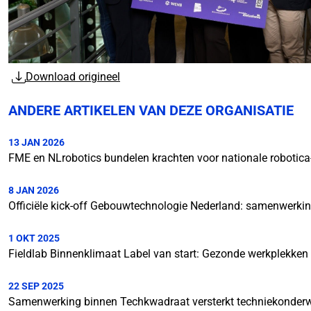
Download origineel
ANDERE ARTIKELEN VAN DEZE ORGANISATIE
13 JAN 2026
FME en NLrobotics bundelen krachten voor nationale robotic
8 JAN 2026
Officiële kick-off Gebouwtechnologie Nederland: samenwerking
1 OKT 2025
Fieldlab Binnenklimaat Label van start: Gezonde werkplekken i
22 SEP 2025
Samenwerking binnen Techkwadraat versterkt techniekonderwi