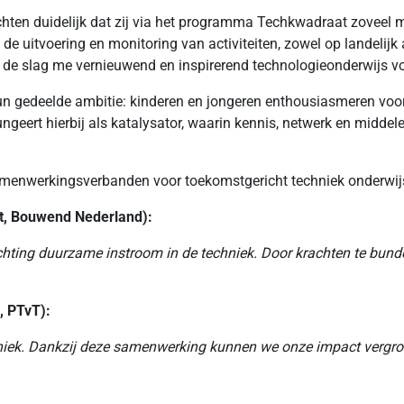
ten duidelijk dat zij via het programma Techkwadraat zoveel m
 de uitvoering en monitoring van activiteiten, zowel op landelijk 
de slag me vernieuwend en inspirerend technologieonderwijs voor
 gedeelde ambitie: kinderen en jongeren enthousiasmeren voor 
geert hierbij als katalysator, waarin kennis, netwerk en midd
 samenwerkingsverbanden voor toekomstgericht techniek onderwij
t, Bouwend Nederland):
chting duurzame instroom in de techniek. Door krachten te bu
, PTvT):
hniek. Dankzij deze samenwerking kunnen we onze impact vergrote