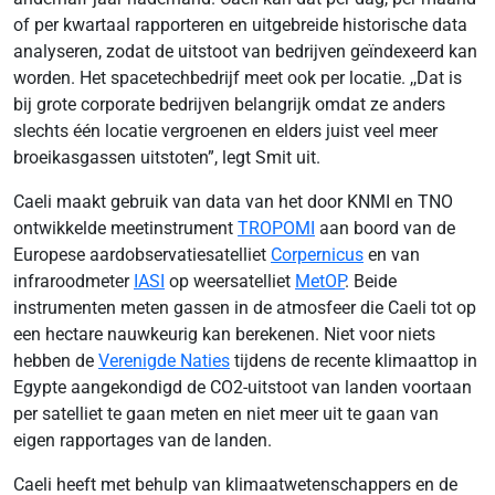
of per kwartaal rapporteren en uitgebreide historische data
analyseren, zodat de uitstoot van bedrijven geïndexeerd kan
worden. Het spacetechbedrijf meet ook per locatie. ,,Dat is
bij grote corporate bedrijven belangrijk omdat ze anders
slechts één locatie vergroenen en elders juist veel meer
broeikasgassen uitstoten”, legt Smit uit.
Caeli maakt gebruik van data van het door KNMI en TNO
ontwikkelde meetinstrument
TROPOMI
aan boord van de
Europese aardobservatiesatelliet
Corpernicus
en van
infraroodmeter
IASI
op weersatelliet
MetOP
. Beide
instrumenten meten gassen in de atmosfeer die Caeli tot op
een hectare nauwkeurig kan berekenen. Niet voor niets
hebben de
Verenigde Naties
tijdens de recente klimaattop in
Egypte aangekondigd de CO2-uitstoot van landen voortaan
per satelliet te gaan meten en niet meer uit te gaan van
eigen rapportages van de landen.
Caeli heeft met behulp van klimaatwetenschappers en de