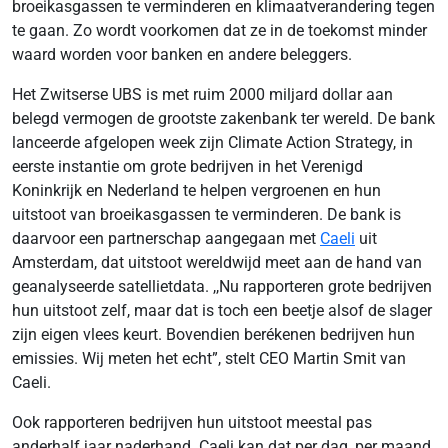
broeikasgassen te verminderen en klimaatverandering tegen
te gaan. Zo wordt voorkomen dat ze in de toekomst minder
waard worden voor banken en andere beleggers.
Het Zwitserse UBS is met ruim 2000 miljard dollar aan
belegd vermogen de grootste zakenbank ter wereld. De bank
lanceerde afgelopen week zijn Climate Action Strategy, in
eerste instantie om grote bedrijven in het Verenigd
Koninkrijk en Nederland te helpen vergroenen en hun
uitstoot van broeikasgassen te verminderen. De bank is
daarvoor een partnerschap aangegaan met
Caeli
uit
Amsterdam, dat uitstoot wereldwijd meet aan de hand van
geanalyseerde satellietdata. ,,Nu rapporteren grote bedrijven
hun uitstoot zelf, maar dat is toch een beetje alsof de slager
zijn eigen vlees keurt. Bovendien berékenen bedrijven hun
emissies. Wij meten het echt”, stelt CEO Martin Smit van
Caeli.
Ook rapporteren bedrijven hun uitstoot meestal pas
anderhalf jaar naderhand. Caeli kan dat per dag, per maand