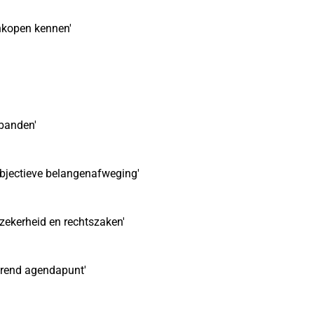
nkopen kennen'
rbanden'
 objectieve belangenafweging'
zekerheid en rechtszaken'
erend agendapunt'