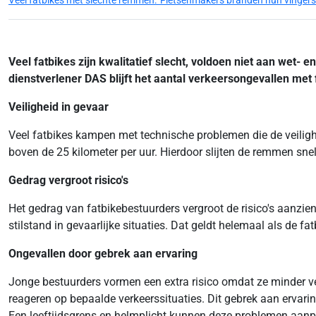
Veel fatbikes met slechte remmen: 'Fietsenmakers branden hun vingers 
Veel fatbikes zijn kwalitatief slecht, voldoen niet aan wet-
dienstverlener DAS blijft het aantal verkeersongevallen me
Veiligheid in gevaar
Veel fatbikes kampen met technische problemen die de veiligh
boven de 25 kilometer per uur. Hierdoor slijten de remmen snel
Gedrag vergroot risico's
Het gedrag van fatbikebestuurders vergroot de risico's aanzien
stilstand in gevaarlijke situaties. Dat geldt helemaal als de fa
Ongevallen door gebrek aan ervaring
Jonge bestuurders vormen een extra risico omdat ze minder ver
reageren op bepaalde verkeerssituaties. Dit gebrek aan ervaring
Een leeftijdsgrens en helmplicht kunnen deze problemen aan