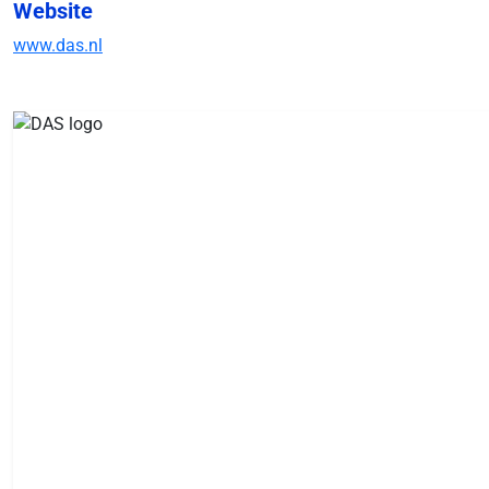
Website
www.das.nl