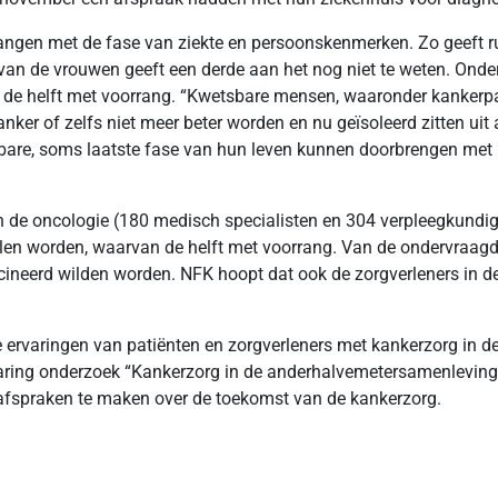
 hangen met de fase van ziekte en persoonskenmerken. Zo geeft 
van de vrouwen geeft een derde aan het nog niet te weten. Onde
 de helft met voorrang. “Kwetsbare mensen, waaronder kankerpa
nker of zelfs niet meer beter worden en nu geïsoleerd zitten uit 
bare, soms laatste fase van hun leven kunnen doorbrengen met h
n de oncologie (180 medisch specialisten en 304 verpleegkundig
llen worden, waarvan de helft met voorrang. Van de ondervraag
evaccineerd wilden worden. NFK hoopt dat ook de zorgverleners in
e ervaringen van patiënten en zorgverleners met kankerzorg in
aring onderzoek “Kankerzorg in de anderhalvemetersamenleving,
 afspraken te maken over de toekomst van de kankerzorg.