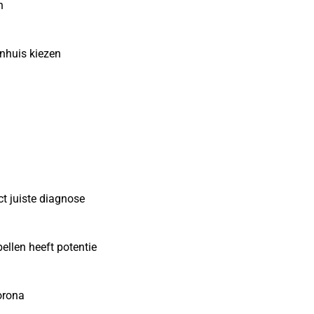
n
nhuis kiezen
t juiste diagnose
ellen heeft potentie
orona