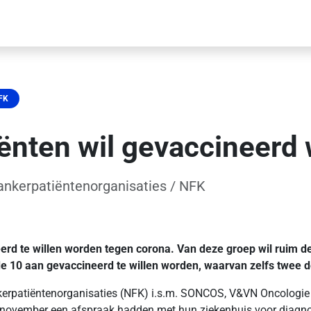
FK
ënten wil gevaccineerd
ankerpatiëntenorganisaties / NFK
 te willen worden tegen corona. Van deze groep wil ruim de h
de 10 aan gevaccineerd te willen worden, waarvan zelfs twee 
ankerpatiëntenorganisaties (NFK) i.s.m. SONCOS, V&VN Oncologi
 november een afspraak hadden met hun ziekenhuis voor diagnos