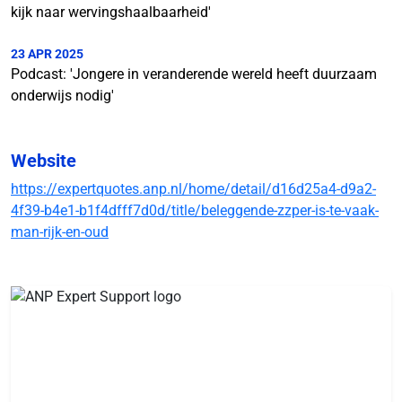
kijk naar wervingshaalbaarheid'
23 APR 2025
Podcast: 'Jongere in veranderende wereld heeft duurzaam
onderwijs nodig'
Website
https://expertquotes.anp.nl/home/detail/d16d25a4-d9a2-
4f39-b4e1-b1f4dfff7d0d/title/beleggende-zzper-is-te-vaak-
man-rijk-en-oud