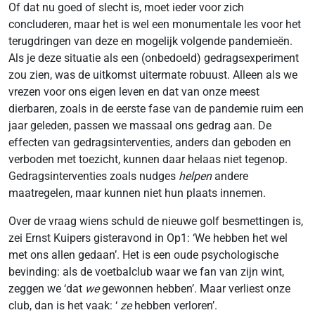
Of dat nu goed of slecht is, moet ieder voor zich
concluderen, maar het is wel een monumentale les voor het
terugdringen van deze en mogelijk volgende pandemieën.
Als je deze situatie als een (onbedoeld) gedragsexperiment
zou zien, was de uitkomst uitermate robuust. Alleen als we
vrezen voor ons eigen leven en dat van onze meest
dierbaren, zoals in de eerste fase van de pandemie ruim een
jaar geleden, passen we massaal ons gedrag aan. De
effecten van gedragsinterventies, anders dan geboden en
verboden met toezicht, kunnen daar helaas niet tegenop.
Gedragsinterventies zoals nudges
helpen
andere
maatregelen, maar kunnen niet hun plaats innemen.
Over de vraag wiens schuld de nieuwe golf besmettingen is,
zei Ernst Kuipers gisteravond in Op1: ‘We hebben het wel
met ons allen gedaan’. Het is een oude psychologische
bevinding: als de voetbalclub waar we fan van zijn wint,
zeggen we ‘dat
we
gewonnen hebben’. Maar verliest onze
club, dan is het vaak: ‘
ze
hebben verloren’.