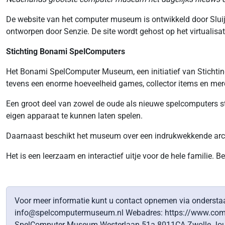
De website van het computer museum is ontwikkeld door Sluijme
ontworpen door Senzie. De site wordt gehost op het virtualis
Stichting Bonami SpelComputers
Het Bonami SpelComputer Museum, een initiatief van Stichtin
tevens een enorme hoeveelheid games, collector items en me
Een groot deel van zowel de oude als nieuwe spelcomputers 
eigen apparaat te kunnen laten spelen.
Daarnaast beschikt het museum over een indrukwekkende arcade
Het is een leerzaam en interactief uitje voor de hele familie
Voor meer informatie kunt u contact opnemen via onders
info@spelcomputermuseum.nl Webadres: https://www.comp
SpelComputer Museum Westerlaan 51a 8011CA Zwolle Jour