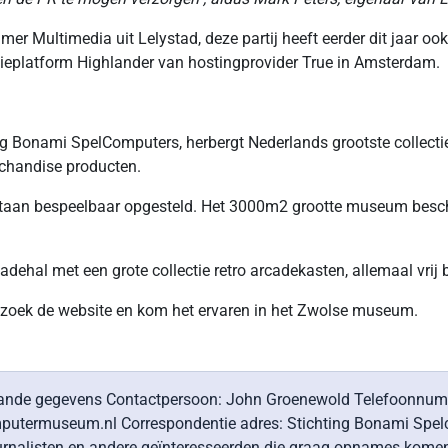
r Multimedia uit Lelystad, deze partij heeft eerder dit jaar ook
atieplatform Highlander van hostingprovider True in Amsterdam.
g Bonami SpelComputers, herbergt Nederlands grootste collectie
rchandise producten.
staan bespeelbaar opgesteld. Het 3000m2 grootte museum besch
hal met een grote collectie retro arcadekasten, allemaal vrij b
. Bezoek de website en kom het ervaren in het Zwolse museum.
taande gegevens Contactpersoon: John Groenewold Telefoonnum
utermuseum.nl Correspondentie adres: Stichting Bonami Spe
nalisten en andere geïnteresseerden die graag opnames kom