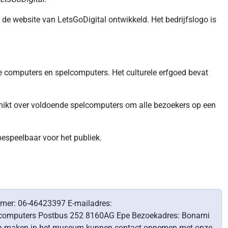
 de website van LetsGoDigital ontwikkeld. Het bedrijfslogo is
 computers en spelcomputers. Het culturele erfgoed bevat
ikt over voldoende spelcomputers om alle bezoekers op een
espeelbaar voor het publiek.
mer: 06-46423397 E-mailadres:
lcomputers Postbus 252 8160AG Epe Bezoekadres: Bonami
en maken in het museum kunnen contact opnemen met onze