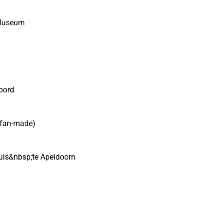
 Museum
bord
(fan-made)
huis&nbsp;te Apeldoorn