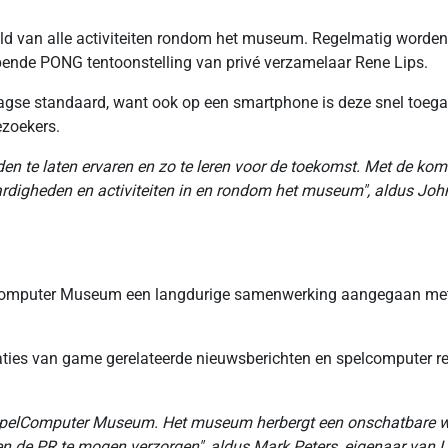
d van alle activiteiten rondom het museum. Regelmatig worden 
ende PONG tentoonstelling van privé verzamelaar Rene Lips.
se standaard, want ook op een smartphone is deze snel toegank
ezoekers.
den te laten ervaren en zo te leren voor de toekomst. Met de ko
ardigheden en activiteiten in en rondom het museum", aldus Jo
lComputer Museum een langdurige samenwerking aangegaan met 
caties van game gerelateerde nieuwsberichten en spelcomputer
pelComputer Museum. Het museum herbergt een onschatbare waa
 de PR te mogen verzorgen", aldus Mark Peters, eigenaar van L