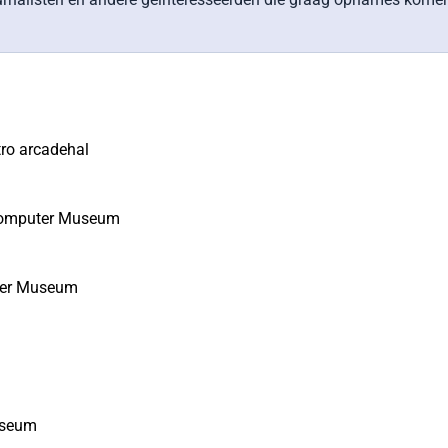
ro arcadehal
elComputer Museum
uter Museum
Museum