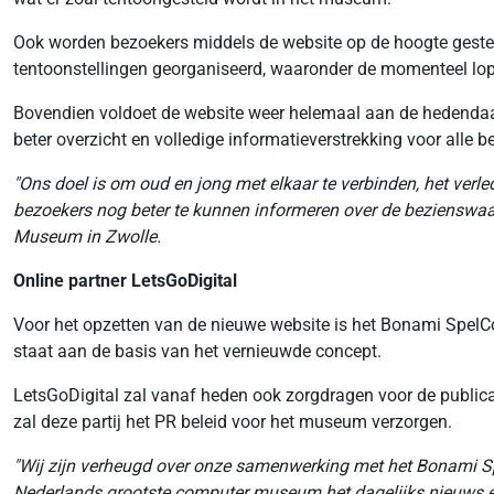
Ook worden bezoekers middels de website op de hoogte gestel
tentoonstellingen georganiseerd, waaronder de momenteel lop
Bovendien voldoet de website weer helemaal aan de hedendaag
beter overzicht en volledige informatieverstrekking voor alle b
"Ons doel is om oud en jong met elkaar te verbinden, het verle
bezoekers nog beter te kunnen informeren over de bezienswa
Museum in Zwolle.
Online partner LetsGoDigital
Voor het opzetten van de nieuwe website is het Bonami Spe
staat aan de basis van het vernieuwde concept.
LetsGoDigital zal vanaf heden ook zorgdragen voor de publi
zal deze partij het PR beleid voor het museum verzorgen.
"Wij zijn verheugd over onze samenwerking met het Bonami S
Nederlands grootste computer museum het dagelijks nieuws en