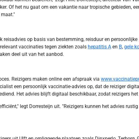
jker. Of het nu gaat om een vakantie naar tropische gebieden, e
 maat."
ijk reisadvies op basis van bestemming, reisduur en persoonlijke 
elevant vaccinaties tegen ziekten zoals
hepatitis A
en
B
,
gele k
aken deel uit van het aanbod.
proces. Reizigers maken online een afspraak via
www.vaccinatiepu
ialist een persoonlijk vaccinatie-advies op, dat de reiziger digit
end. Het advies blijft digitaal beschikbaar, zodat reizigers he
fficiënt," legt Dorresteijn uit. "Reizigers kunnen het advies rus
zigers uit Ulft en omliggende plaatsen zoals Dinxperlo, Terborg,