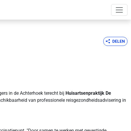
DELEN
gers in de Achterhoek terecht bij
Huisartsenpraktijk De
eschikbaarheid van professionele reisgezondheidsadvisering in
Vaccinatiepunt. "Door samen te werken met gevestigde