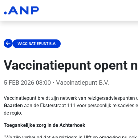
VACCINATIEPUNT B.V.
Vaccinatiepunt opent ni
5 FEB 2026 08:00
• Vaccinatiepunt B.V.
Vaccinatiepunt breidt zijn netwerk van reizigersadviespunten 
Gaarden
aan de Eksterstraat 111 voor persoonlijk reisadvies 
de regio.
Toegankelijke zorg in de Achterhoek
"We zijn verheugd dat we reizigers in Ulft en omgeving nu ook