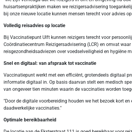
huisartsenpraktijken maken we reizigersadvisering toegankeli
bij onze nieuwe locatie kunnen mensen terecht voor advies op
Volledig reisadvies op locatie
Bij Vaccinatiepunt Ulft kunnen reizigers terecht voor persoonl
Coördinatiecentrum Reizigersadvisering (LCR) en omvat waar r
reisgezondheidsadviezen over voedselveiligheid en hygiëne m
Snel en digitaal: van afspraak tot vaccinatie
Vaccinatiepunt werkt met een efficiënt, grotendeels digitaal 
informatie digitaal in. Op basis daarvan stelt een medisch spec
van ongeveer tien minuten waarin de vaccinaties worden toegedi
"Door de digitale voorbereiding houden we het bezoek kort en e
daadwerkelijke vaccinaties."
Optimale bereikbaarheid
De locatie aan de Eksterstraat 111 is goed bereikbaar voor rei