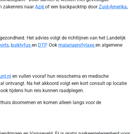
en zakenreis naar
Azië
of een backpacktrip door
Zuid-Amerika
,
gezondheid. Het advies volgt de richtlijnen van het Landelijk
oorts
,
buiktyfus
en
DTP
. Ook
malariaprofylaxe
en algemene
nt.nl
en vullen vooraf hun reisschema en medische
aal ontvangt. Na het akkoord volgt een kort consult op locatie
t ook tijdens hun reis kunnen raadplegen.
tig thuis doornemen en komen alleen langs voor de
 Gendringen en Varsseveld. Er is gratis parkeergelegenheid voor