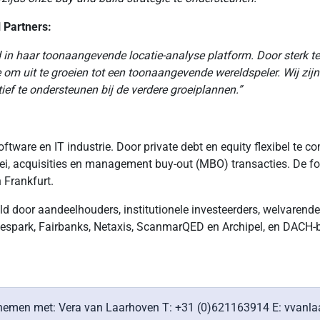
 Partners:
 in haar toonaangevende locatie-analyse platform. Door sterk te g
tie om uit te groeien tot een toonaangevende wereldspeler. Wij zi
f te ondersteunen bij de verdere groeiplannen.”
oftware en IT industrie. Door private debt en equity flexibel te 
roei, acquisities en management buy-out (MBO) transacties. De fo
 Frankfurt.
ld door aandeelhouders, institutionele investeerders, welvarend
l, Fivespark, Fairbanks, Netaxis, ScanmarQED en Archipel, en DA
t opnemen met: Vera van Laarhoven T: +31 (0)621163914 E: vva