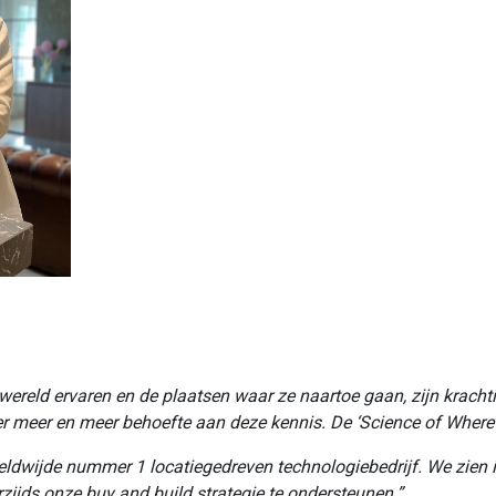
 wereld ervaren en de plaatsen waar ze naartoe gaan, zijn krach
 er meer en meer behoefte aan deze kennis. De ‘Science of Wher
eldwijde nummer 1 locatiegedreven technologiebedrijf. We zien in
zijds onze buy and build strategie te ondersteunen.”