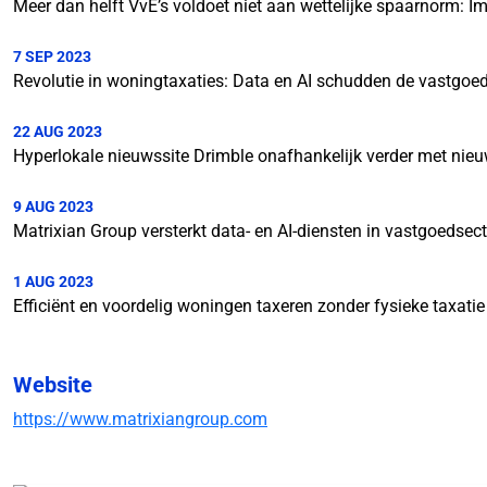
Meer dan helft VvE’s voldoet niet aan wettelijke spaarnorm:
7 SEP 2023
Revolutie in woningtaxaties: Data en AI schudden de vastgoe
22 AUG 2023
Hyperlokale nieuwssite Drimble onafhankelijk verder met nieu
9 AUG 2023
Matrixian Group versterkt data- en AI-diensten in vastgoedsec
1 AUG 2023
Efficiënt en voordelig woningen taxeren zonder fysieke taxatie
Website
https://www.matrixiangroup.com