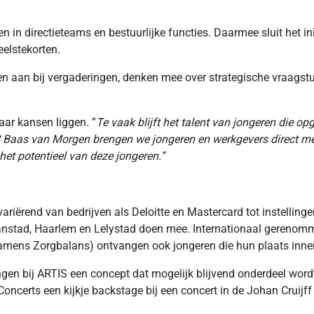
in directieteams en bestuurlijke functies. Daarmee sluit het ini
eelstekorten.
n aan bij vergaderingen, denken mee over strategische vraagstu
aar kansen liggen. ”
Te vaak blijft het talent van jongeren die 
C Baas van Morgen brengen we jongeren en werkgevers direct met
het potentieel van deze jongeren.”
riërend van bedrijven als Deloitte en Mastercard tot instelling
anstad, Haarlem en Lelystad doen mee. Internationaal gereno
amens Zorgbalans) ontvangen ook jongeren die hun plaats inn
ingen bij ARTIS een concept dat mogelijk blijvend onderdeel word
oncerts een kijkje backstage bij een concert in de Johan Cruijff