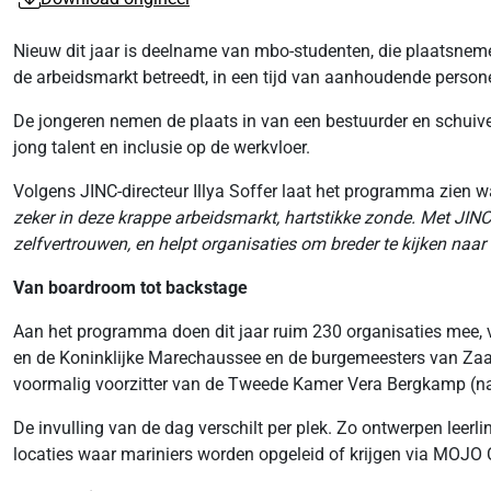
Nieuw dit jaar is deelname van mbo-studenten, die plaatsnemen 
de arbeidsmarkt betreedt, in een tijd van aanhoudende person
De jongeren nemen de plaats in van een bestuurder en schuive
jong talent en inclusie op de werkvloer.
Volgens JINC-directeur Illya Soffer laat het programma zien w
zeker in deze krappe arbeidsmarkt, hartstikke zonde. Met JIN
zelfvertrouwen, en helpt organisaties om breder te kijken naar 
Van boardroom tot backstage
Aan het programma doen dit jaar ruim 230 organisaties mee, va
en de Koninklijke Marechaussee en de burgemeesters van Za
voormalig voorzitter van de Tweede Kamer Vera Bergkamp (n
De invulling van de dag verschilt per plek. Zo ontwerpen leerl
locaties waar mariniers worden opgeleid of krijgen via MOJO C