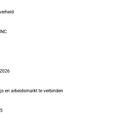
verheid
JINC
 2026
s en arbeidsmarkt te verbinden
25