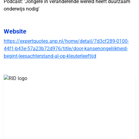
Podcast: 'Jongere in veranderende wereld heeft duurzaam
onderwijs nodig'
Website
https://expertquotes.anp.nl/home/detail/7d3cf289-0100-
44f1-b43e-57a23b72d976/title/door-kansenongelijkheid-
begint-leesachterstand-al-op-kleuterleeftijd