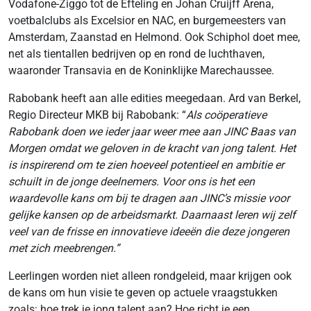
Vodafone-Ziggo tot de Efteling en Johan Cruijff Arena,
voetbalclubs als Excelsior en NAC, en burgemeesters van
Amsterdam, Zaanstad en Helmond. Ook Schiphol doet mee,
net als tientallen bedrijven op en rond de luchthaven,
waaronder Transavia en de Koninklijke Marechaussee.
Rabobank heeft aan alle edities meegedaan. Ard van Berkel,
Regio Directeur MKB bij Rabobank: “
Als coöperatieve
Rabobank doen we ieder jaar weer mee aan JINC Baas van
Morgen omdat we geloven in de kracht van jong talent. Het
is inspirerend om te zien hoeveel potentieel en ambitie er
schuilt in de jonge deelnemers. Voor ons is het een
waardevolle kans om bij te dragen aan JINC’s missie voor
gelijke kansen op de arbeidsmarkt. Daarnaast leren wij zelf
veel van de frisse en innovatieve ideeën die deze jongeren
met zich meebrengen.”
Leerlingen worden niet alleen rondgeleid, maar krijgen ook
de kans om hun visie te geven op actuele vraagstukken
zoals: hoe trek je jong talent aan? Hoe richt je een