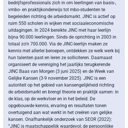
bedrijfsprofessionals zich in om leerlingen van basis-,
vmbo- en praktijkonderwijs tot mbo-studenten te
begeleiden richting de arbeidsmarkt. JINC is actief op
ruim 550 scholen in wijken met sociaaleconomische
uitdagingen. In 2024 bereikte JINC met haar leerlijn
bijna 90.000 leerlingen. Sinds de oprichting in 2003 in
totaal zo'n 700.000. Via de JINC-leerlijn maken ze
kennis met allerlei beroepen, ontdekken ze welk werk bij
hun talenten past en leren ze solliciteren. Daarnaast
organiseert de vereniging het jaarlijks terugkerende
JINC Baas van Morgen (3 juni 2025) en de Week van
Gelijke Kansen (3-9 november 2025). JINC is een
autoriteit op het gebied van kansengelijkheid richting
de arbeidsmarkt en brengt theorie en praktijk samen: in
de klas, op de werkvloer en in het beleid. De
opgebouwde kennis, ervaring en resultaten tonen
overtuigend aan wat werkt in het creëren van gelijke
kansen. Onafhankelijk onderzoek van SEOR (2022):
“JINC is maatschappelijk waardevol; de persoonlijke