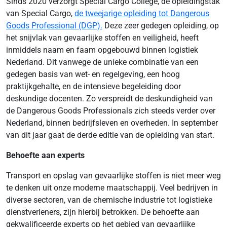
Sinds 2020 verzorgt Special Cargo College, de opleidingstak
van Special Cargo,
de tweejarige opleiding tot Dangerous
Goods Professional (DGP).
Deze zeer gedegen opleiding, op
het snijvlak van gevaarlijke stoffen en veiligheid, heeft
inmiddels naam en faam opgebouwd binnen logistiek
Nederland. Dit vanwege de unieke combinatie van een
gedegen basis van wet- en regelgeving, een hoog
praktijkgehalte, en de intensieve begeleiding door
deskundige docenten. Zo verspreidt de deskundigheid van
de Dangerous Goods Professionals zich steeds verder over
Nederland, binnen bedrijfsleven en overheden. In september
van dit jaar gaat de derde editie van de opleiding van start.
Behoefte aan experts
Transport en opslag van gevaarlijke stoffen is niet meer weg
te denken uit onze moderne maatschappij. Veel bedrijven in
diverse sectoren, van de chemische industrie tot logistieke
dienstverleners, zijn hierbij betrokken. De behoefte aan
gekwalificeerde experts op het gebied van gevaarlijke