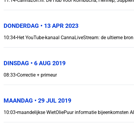
11:14
•
Cannazon.nl: Dé Hub voor Kombucha, Hennep, Suppleme
DONDERDAG
• 13 APR 2023
10:34
•
Het YouTube-kanaal CannaLiveStream: de ultieme bron 
DINSDAG
• 6 AUG 2019
08:33
•
Correctie + primeur
MAANDAG
• 29 JUL 2019
10:03
•
maandelijkse WietOliePuur informatie bijeenkomsten A