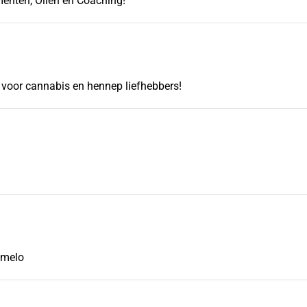
nten, Oliën en Coaching!
voor cannabis en hennep liefhebbers!
lmelo