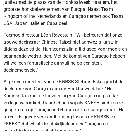
jubileumeditie plaats van de Honkbalweek Haarlem, het
grootste honkbalevenement van Europa. Naast Team
Kingdom of the Netherlands en Curaçao nemen ook Team
USA, Japan, Italië en Cuba deel.
Toernooidirecteur Léon Ravestein: “Wij betreuren dat onze
trouwe deelnemer Chinese Taipei niet aanwezig kan zijn
tijdens deze editie. Hun teams zijn altijd goed voor mooie en
spannende wedstrijden. Met de komst van Curaçao hebben
wij wel een fantastische aanvulling op een sterk
deelnemersveld.”
Algemeen directeur van de KNBSB Stefaan Eskes juicht de
deelname van Curaçao aan de Honkbalweek toe: “Het
Koninkrijk is met de toevoeging van Curaçao nog sterker
vertegenwoordigd. Daar hebben wij als KNBSB sinds onze
gesprekken op Curaçao in februari ook op aangestuurd. Het
tekent de goede verstandhouding tussen de KNBSB en
FEBEKO dat wij als Koninkrijksteam en Curaçao op
hetzelfde toernooi actief kunnen zijn.”