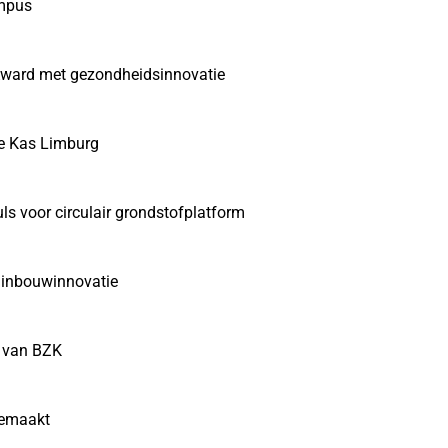
ampus
 Award met gezondheidsinnovatie
de Kas Limburg
 voor circulair grondstofplatform
tuinbouwinnovatie
n van BZK
gemaakt