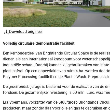
Download origineel
Volledig circulaire demonstratie faciliteit
Een kernonderdeel van Brightlands Circular Space is de realisa
dienen als een internationaal knooppunt voor wetenschappelij
industriële schaal. Daarbij kunnen zij gebruikmaken van state
plasticafval. Op een oppervlakte van ruim 4 ha. worden daartoe 4
Polymer Processing faciliteit en de Plastic Waste Preprocessing
De groeifondsbijdrage is bestemd voor de realisatie van de dr
fondsen. De gezamenlijke investering is 50 mln. Euro, waarmee 
Lia Voermans, voorzitter van de Stuurgroep Brightlands Circular
producten, maar zonder daarvoor olie en gas te gebruiken en on