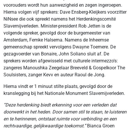
voorouders wordt hun aanwezigheid en zegen ingeroepen.
Hierna volgen vijf sprekers: Dave Ensberg-Kleijkers voorzitter
NiNsee die ook spreekt namens het Herdenkingscomité
Slavernijverleden. Minister-president Rob Jetten is de
volgende spreker, gevolgd door de burgemeester van
Amsterdam, Femke Halsema. Namens de Inheemse
gemeenschap spreekt vervolgens Dwayne Toemere. De
gezagvoerder van Bonaire, John Soliano sluit af. De
sprekers worden afgewisseld met culturele intermezzo's:
zangeres Manoushka Zeegelaar Breeveld & Gospelkoor The
Soulsisters, zanger Kevv en auteur Raoul de Jong.
Hierna vindt er 1 minuut stilte plaats, gevolgd door de
kranslegging bij het Nationale Monument Slavernijverleden.
“Deze herdenking biedt erkenning voor een verleden dat
doorwerkt in het heden. Door samen stil te staan, te luisteren
en te herinneren, ontstaat ruimte voor verbinding en een
rechtvaardige, gelijkwaardige toekomst.”
Bianca Groen