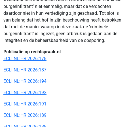
burgerinfiltrant’ niet eenmalig, maar dat de verdachten
daardoor niet in hun verdediging zijn geschaad. Tot slot is
van belang dat het hof in zijn beschouwing heeft betrokken
dat met de manier waarop in deze zaak de ‘criminele
burgerinfiltrant’ is ingezet, geen afbreuk is gedaan aan de
integriteit en de beheersbaarheid van de opsporing.
Publicatie op rechtspraak.nl
ECLI:NL:HR:2026:178
ECLI:NL:HR:2026:187
ECLI:NL:HR:2026:194
ECLI:NL:HR:2026:192
ECLI:NL:HR:2026:191
ECLI:NL:HR:2026:189
ECLI:NL:HR:2026:188