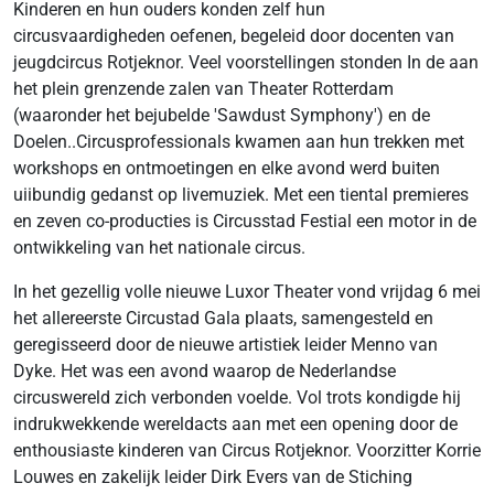
Kinderen en hun ouders konden zelf hun
circusvaardigheden oefenen, begeleid door docenten van
jeugdcircus Rotjeknor. Veel voorstellingen stonden In de aan
het plein grenzende zalen van Theater Rotterdam
(waaronder het bejubelde 'Sawdust Symphony') en de
Doelen..Circusprofessionals kwamen aan hun trekken met
workshops en ontmoetingen en elke avond werd buiten
uiibundig gedanst op livemuziek. Met een tiental premieres
en zeven co-producties is Circusstad Festial een motor in de
ontwikkeling van het nationale circus.
In het gezellig volle nieuwe Luxor Theater vond vrijdag 6 mei
het allereerste Circustad Gala plaats, samengesteld en
geregisseerd door de nieuwe artistiek leider Menno van
Dyke. Het was een avond waarop de Nederlandse
circuswereld zich verbonden voelde. Vol trots kondigde hij
indrukwekkende wereldacts aan met een opening door de
enthousiaste kinderen van Circus Rotjeknor. Voorzitter Korrie
Louwes en zakelijk leider Dirk Evers van de Stiching