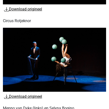
Download origineel
Circus Rotjeknor
Download origineel
Menno van Dyke (links) en Selyna Bogino.