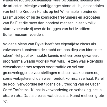
waren de route-voorstellingen waarbij publiek meeliep met
de artiesten. Menige voorbijganger stond stil bij de capriolen
van het trio Knot on Hands op het Willemsplein onder de
Erasmusbrug of bij de komische freerunners en acrobaten
van Be Flat die meer dan honderd mensen in een vrolijk
stampvoetende rij over de bruggen van het Maritiem
Buitenmuseum voerden.
Volgens Meno van Dyke ‘heeft het eigentijdse circus als
volwassen kunstvorm de kracht om ons diep van binnen te
raken’. Het publiek maakte kennis met een zeer gevarieerd
programma waarin voor elk wat wils. Te zien was eigentijds
circustheater met respect voor traditie en vol van
grensverleggende voorstellingen met een vaak onroerend,
soms verbijsterend, dan weer ronduit komisch verhaal. Karel
de Rooij verwoordde het tijdens de uitreiking van de Oscar
Carré Trofee zo: ‘Kunst is verwondering en verbazing, het is
oh… en ah… Dat is precies wat circus is. Kunst met een grote
‘K’.