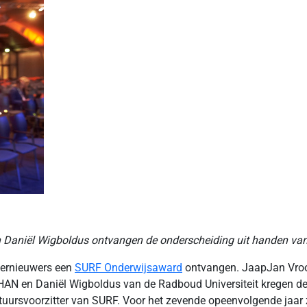
 Daniël Wigboldus ontvangen de onderscheiding uit handen van 
vernieuwers een
SURF Onderwijsaward
ontvangen. JaapJan Vroom
AN en Daniël Wigboldus van de Radboud Universiteit kregen de o
tuursvoorzitter van SURF. Voor het zevende opeenvolgende jaar 