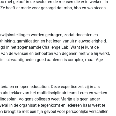
mbo met geloof in de sector en de mensen die er in werken. In
bo. Ze heeft er mede voor gezorgd dat mbo, hbo en wo steeds
derwijsinstellingen worden gedragen, zodat docenten en
inking, gamification en het leren vanuit nieuwsgierigheid.
digd in het zogenaamde Challenge Lab. Want je kunt de
at van de wensen en behoeften van degenen met wie hij werkt,
visie. Ict-vaardigheden goed aanleren is complex, maar Age
rialen en open education. Deze expertise zet zij in als
n als trekker van het multidisciplinair team Leren en werken
llingsplan. Volgens collega’s weet Marijn als geen ander
eral in de organisatie tegenkomt en iedereen haar weet te
n brengt ze met een fijn gevoel voor persoonlijke verschillen