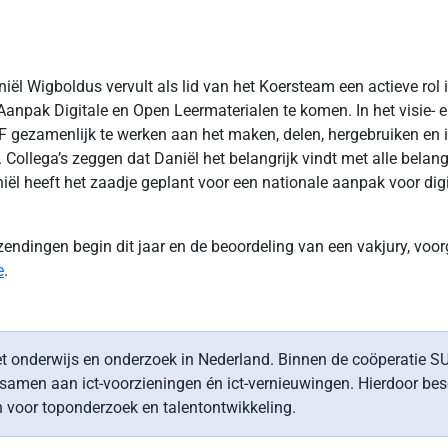
niël Wigboldus vervult als lid van het Koersteam een actieve rol
 Aanpak Digitale en Open Leermaterialen te komen. In het visie-
F gezamenlijk te werken aan het maken, delen, hergebruiken en
 Collega’s zeggen dat Daniël het belangrijk vindt met alle bela
“Daniël heeft het zaadje geplant voor een nationale aanpak voor d
dingen begin dit jaar en de beoordeling van een vakjury, voorg
e
.
 onderwijs en onderzoek in Nederland. Binnen de coöperatie SU
a samen aan ict-voorzieningen én ict-vernieuwingen. Hierdoor b
 voor toponderzoek en talentontwikkeling.