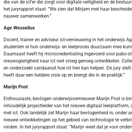
die van de ict’er die zorgt voor digitale veiligheid en de best
het juryrapport staat: “We zien dat Mirjam met haar bescheiden
nauwer samenwerken.”
Age Wesselius
Docent, trainer en adviseur ict-vernieuwing in het onderwijs 
studenten er hun onderwijs- en leerproces duurzaam mee kunnen
Daarnaast heeft hij microcredentialing ingevoerd voor pabo-
nieuwsgierigheid naar ict niet vroeg genoeg ontwikkelen. Coll
en onderzoekt vandaaruit hoe ict hen kan helpen. De jury stelt:
heeft daar een heldere visie op en brengt die in de praktijk.”
Marijn Post
Enthousiaste, bevlogen onderwijsvernieuwer Marijn Post is bin
inhoudelijk projectleider van het nieuwe digitaal leerplatform,
met ict. Ook landelijk zet Marijn haar bevlogenheid in, onder 
nieuwe ontwikkelingen op het gebied van technologie te verbin
vinden. In het juryrapport staat: “Marijn weet dat je voor ond