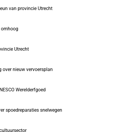
un van provincie Utrecht
t omhoog
ovincie Utrecht
g over nieuw vervoersplan
r UNESCO Werelderfgoed
over spoedreparaties snelwegen
 cultuursector