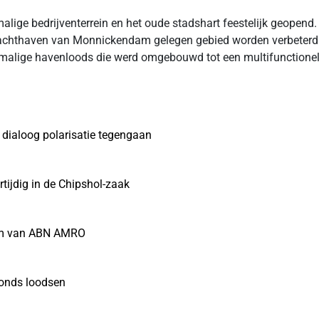
lige bedrijventerrein en het oude stadshart feestelijk geopend
jachthaven van Monnickendam gelegen gebied worden verbeterd. E
oormalige havenloods die werd omgebouwd tot een multifunctione
 dialoog polarisatie tegengaan
ijdig in de Chipshol-zaak
alm van ABN AMRO
fonds loodsen