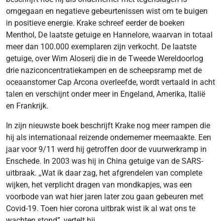
omgegaan en negatieve gebeurtenissen wist om te buigen
in positieve energie. Krake schreef eerder de boeken
Menthol, De laatste getuige en Hannelore, waarvan in totaal
meer dan 100.000 exemplaren zijn verkocht. De laatste
getuige, over Wim Aloserij die in de Tweede Wereldoorlog
drie naziconcentratiekampen en de scheepsramp met de
oceaanstomer Cap Arcona overleefde, wordt vertaald in acht
talen en verschijnt onder meer in Engeland, Amerika, Italië
en Frankrijk.
In zijn nieuwste boek beschrijft Krake nog meer rampen die
hij als internationaal reizende ondernemer meemaakte. Een
jaar voor 9/11 werd hij getroffen door de vuurwerkramp in
Enschede. In 2003 was hij in China getuige van de SARS-
uitbraak. ,,Wat ik daar zag, het afgrendelen van complete
wijken, het verplicht dragen van mondkapjes, was een
voorbode van wat hier jaren later zou gaan gebeuren met
Covid-19. Toen hier corona uitbrak wist ik al wat ons te
wachten stond”, vertelt hij.