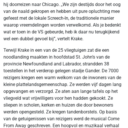
hij doorreizen naar Chicago. ,,We zijn destijds door het oog
van de naald gekropen en hebben uit pure opluchting mee
gefeest met de lokale Screech-In, de traditionele manier
waarop vreemdelingen worden verwelkomd. Als je bedenkt
wat er toen in de VS gebeurde, heb ik daar nu terugkijkend
wel een dubbel gevoel bij”, vertelt Krake.
Terwijl Krake in een van de 25 vliegtuigen zat die een
noodlanding maakten in hoofdstad St. John’s van de
provincie Newfoundland and Labrador, strandden 38
toestellen in het verderop gelegen stadje Gander. De 7000
reizigers kregen een warm welkom van de inwoners van de
kleine plattelandsgemeenschap. Ze werden vijf dagen lang
opgevangen en verzorgd. Ze aten aan lange tafels op het
vliegveld wat vrijwilligers voor hen hadden gekookt. Ze
sliepen in scholen, kerken en huizen die door bewoners
werden opengesteld. Ze kregen tandenborstels. Op basis
van de getuigenissen van reizigers werd de musical Come
From Away geschreven. Een hoopvol en muzikaal verhaal