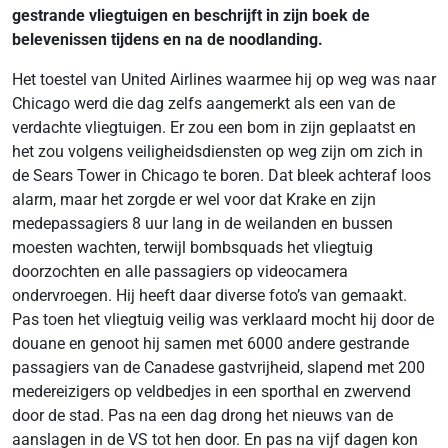
gestrande vliegtuigen en beschrijft in zijn boek de
belevenissen tijdens en na de noodlanding.
Het toestel van United Airlines waarmee hij op weg was naar
Chicago werd die dag zelfs aangemerkt als een van de
verdachte vliegtuigen. Er zou een bom in zijn geplaatst en
het zou volgens veiligheidsdiensten op weg zijn om zich in
de Sears Tower in Chicago te boren. Dat bleek achteraf loos
alarm, maar het zorgde er wel voor dat Krake en zijn
medepassagiers 8 uur lang in de weilanden en bussen
moesten wachten, terwijl bombsquads het vliegtuig
doorzochten en alle passagiers op videocamera
ondervroegen. Hij heeft daar diverse foto’s van gemaakt.
Pas toen het vliegtuig veilig was verklaard mocht hij door de
douane en genoot hij samen met 6000 andere gestrande
passagiers van de Canadese gastvrijheid, slapend met 200
medereizigers op veldbedjes in een sporthal en zwervend
door de stad. Pas na een dag drong het nieuws van de
aanslagen in de VS tot hen door. En pas na vijf dagen kon