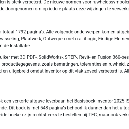
nden is sterk verbeterd. De nieuwe normen voor ruwheidssymbole
ijde doorgenomen om op iedere plaats deze wijzingen te verwerk
n totaal 1792 pagina’s. Alle volgende onderwerpen komen uitgebr
twisseling, Plaatwerk, Ontwerpen met o.a. iLogic, Eindige Elem
 de Installatie.
bruiker met 3D PDF-, SolidWorks-, STEP-, Revit- en Fusion 360-
roductiegegevens, zoals bematingen, toleranties en ruwheid, z
d en uitgebreid omdat Inventor op dit vlak zoveel verbeterd is. 
k een verkorte uitgave leverbaar: het Basisboek Inventor 2025 I
 Dit boek is met 548 pagina’s behoorlijk dunner dan het uitgeb
e boeken zijn rechtstreeks te bestellen bij TEC, maar ook verkr