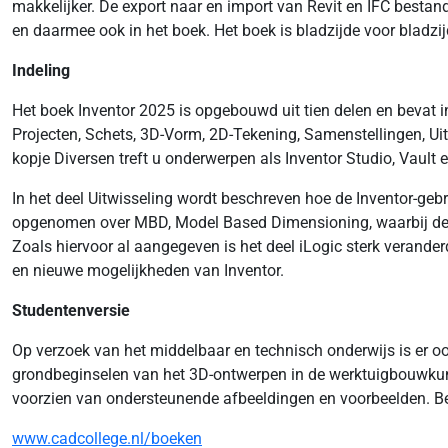
makkelijker. De export naar en import van Revit en IFC besta
en daarmee ook in het boek. Het boek is bladzijde voor bladz
Indeling
Het boek Inventor 2025 is opgebouwd uit tien delen en bevat i
Projecten, Schets, 3D-Vorm, 2D-Tekening, Samenstellingen, Ui
kopje Diversen treft u onderwerpen als Inventor Studio, Vault en
In het deel Uitwisseling wordt beschreven hoe de Inventor-ge
opgenomen over MBD, Model Based Dimensioning, waarbij de p
Zoals hiervoor al aangegeven is het deel iLogic sterk verander
en nieuwe mogelijkheden van Inventor.
Studentenversie
Op verzoek van het middelbaar en technisch onderwijs is er oo
grondbeginselen van het 3D-ontwerpen in de werktuigbouwkunde.
voorzien van ondersteunende afbeeldingen en voorbeelden. Beid
www.cadcollege.nl/boeken