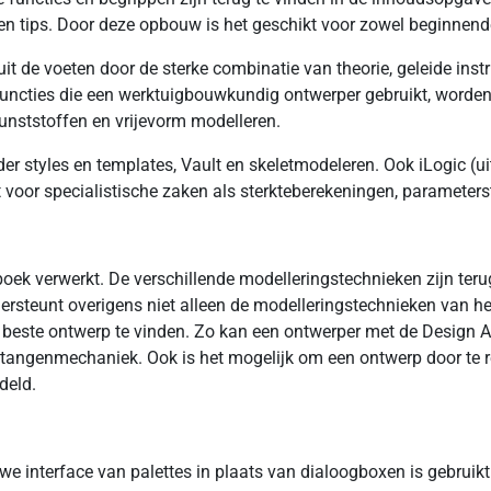
tips. Door deze opbouw is het geschikt voor zowel beginnende 
t de voeten door de sterke combinatie van theorie, geleide inst
functies die een werktuigbouwkundig ontwerper gebruikt, worden
unststoffen en vrijevorm modelleren.
 styles en templates, Vault en skeletmodeleren. Ook iLogic (uitg
oor specialistische zaken als sterkteberekeningen, parameterst
ek verwerkt. De verschillende modelleringstechnieken zijn terug
ersteunt overigens niet alleen de modelleringstechnieken van h
este ontwerp te vinden. Zo kan een ontwerper met de Design Ac
tangenmechaniek. Ook is het mogelijk om een ontwerp door te re
deld.
we interface van palettes in plaats van dialoogboxen is gebruik