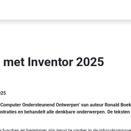
 met Inventor 2025
025
r, Computer Ondersteunend Ontwerpen’ van auteur Ronald Boek
ustraties en behandelt alle denkbare onderwerpen. De teksten
se functies en begrippen zijn terug te vinden in de inhoudsopg