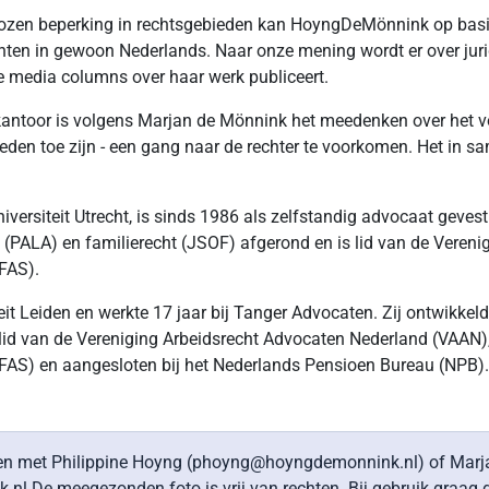
kozen beperking in rechtsgebieden kan HoyngDeMönnink op basis 
ënten in gewoon Nederlands. Naar onze mening wordt er over ju
se media columns over haar werk publiceert.
kantoor is volgens Marjan de Mönnink het meedenken over het v
kheden toe zijn - een gang naar de rechter te voorkomen. Het in 
ersiteit Utrecht, is sinds 1986 als zelfstandig advocaat gevesti
cht (PALA) en familierecht (JSOF) afgerond en is lid van de Ver
FAS).
t Leiden en werkte 17 jaar bij Tanger Advocaten. Zij ontwikkelde 
s lid van de Vereniging Arbeidsrecht Advocaten Nederland (VAAN
FAS) en aangesloten bij het Nederlands Pensioen Bureau (NPB).
men met Philippine Hoyng (phoyng@hoyngdemonnink.nl) of Ma
nl De meegezonden foto is vrij van rechten. Bij gebruik graag