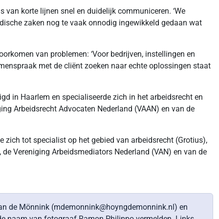
van korte lijnen snel en duidelijk communiceren. ‘We
ridische zaken nog te vaak onnodig ingewikkeld gedaan wat
oorkomen van problemen: ‘Voor bedrijven, instellingen en
samenspraak met de cliënt zoeken naar echte oplossingen staat
gd in Haarlem en specialiseerde zich in het arbeidsrecht en
eniging Arbeidsrecht Advocaten Nederland (VAAN) en van de
zich tot specialist op het gebied van arbeidsrecht (Grotius),
), de Vereniging Arbeidsmediators Nederland (VAN) en van de
rjan de Mönnink (mdemonnink@hoyngdemonnink.nl) en
 de naam van fotograaf Ramon Philippo vermelden. Links