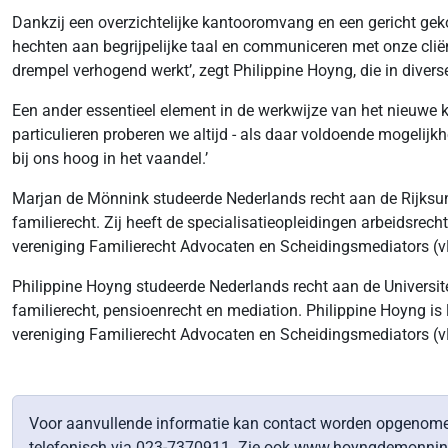
Dankzij een overzichtelijke kantooromvang en een gericht ge
hechten aan begrijpelijke taal en communiceren met onze cli
drempel verhogend werkt’, zegt Philippine Hoyng, die in diver
Een ander essentieel element in de werkwijze van het nieuwe 
particulieren proberen we altijd - als daar voldoende mogelij
bij ons hoog in het vaandel.’
Marjan de Mönnink studeerde Nederlands recht aan de Rijksuniv
familierecht. Zij heeft de specialisatieopleidingen arbeidsre
vereniging Familierecht Advocaten en Scheidingsmediators (v
Philippine Hoyng studeerde Nederlands recht aan de Universitei
familierecht, pensioenrecht en mediation. Philippine Hoyng i
vereniging Familierecht Advocaten en Scheidingsmediators (v
Voor aanvullende informatie kan contact worden opgeno
telefonisch via 023-7370911. Zie ook www.hoyngdemonnink.