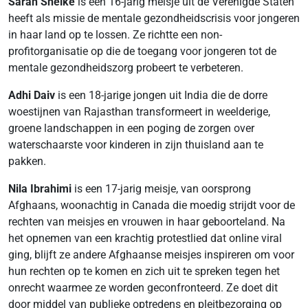
Sarah Shelke
is een 16-jarig meisje uit de Verenigde Staten
heeft als missie de mentale gezondheidscrisis voor jongeren
in haar land op te lossen. Ze richtte een non-
profitorganisatie op die de toegang voor jongeren tot de
mentale gezondheidszorg probeert te verbeteren.
Adhi Daiv
is een 18-jarige jongen uit India die de dorre
woestijnen van Rajasthan transformeert in weelderige,
groene landschappen in een poging de zorgen over
waterschaarste voor kinderen in zijn thuisland aan te
pakken.
Nila Ibrahimi
is een 17-jarig meisje, van oorsprong
Afghaans, woonachtig in Canada die moedig strijdt voor de
rechten van meisjes en vrouwen in haar geboorteland. Na
het opnemen van een krachtig protestlied dat online viral
ging, blijft ze andere Afghaanse meisjes inspireren om voor
hun rechten op te komen en zich uit te spreken tegen het
onrecht waarmee ze worden geconfronteerd. Ze doet dit
door middel van publieke optredens en pleitbezorging op