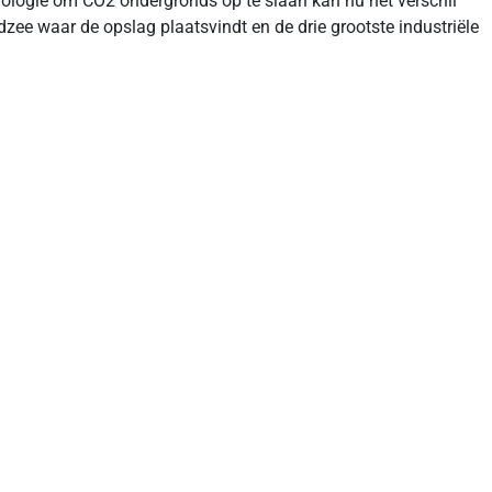
hnologie om CO2 ondergronds op te slaan kan nu het verschil
ee waar de opslag plaatsvindt en de drie grootste industriële