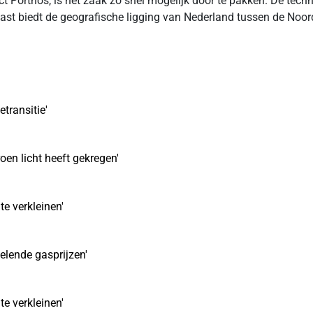
ct Porthos, is het zaak zo snel mogelijk door te pakken. De tec
t biedt de geografische ligging van Nederland tussen de Noordz
transitie'
oen licht heeft gekregen'
e verkleinen'
elende gasprijzen'
e verkleinen'